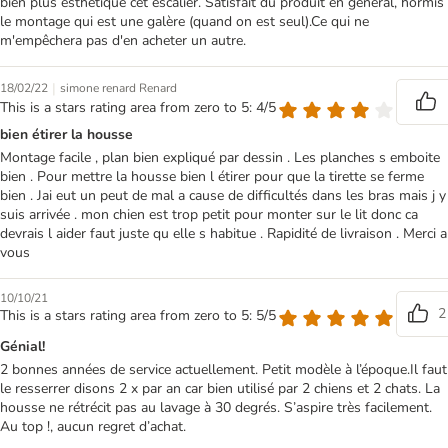
bien plus esthétique cet escalier. Satisfait du produit en général, hormis
le montage qui est une galère (quand on est seul).Ce qui ne
m'empêchera pas d'en acheter un autre.
|
18/02/22
simone renard Renard
This is a stars rating area from zero to 5: 4/5
bien étirer la housse
Montage facile , plan bien expliqué par dessin . Les planches s emboite
bien . Pour mettre la housse bien l étirer pour que la tirette se ferme
bien . Jai eut un peut de mal a cause de difficultés dans les bras mais j y
suis arrivée . mon chien est trop petit pour monter sur le lit donc ca
devrais l aider faut juste qu elle s habitue . Rapidité de livraison . Merci a
vous
10/10/21
2
This is a stars rating area from zero to 5: 5/5
Génial!
2 bonnes années de service actuellement. Petit modèle à l’époque.Il faut
le resserrer disons 2 x par an car bien utilisé par 2 chiens et 2 chats. La
housse ne rétrécit pas au lavage à 30 degrés. S’aspire très facilement.
Au top !, aucun regret d’achat.