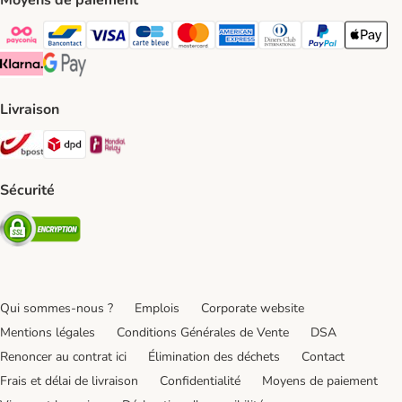
Moyens de paiement
Payconiq Payment Method
bancontact Payment Method
Visa Payment Method
carte bleue Payment Method
Master card Payment Method
American express Payment Meth
Diners club Payment Met
Paypal Payment 
Apple Pa
Klarna Payment Method
Google Pay Payment Method
Livraison
Bpost Shipping Method
DPD Shipping Method
Mondial relay Shipping Method
Sécurité
Security
Qui sommes-nous ?
Emplois
Corporate website
Mentions légales
Conditions Générales de Vente
DSA
Renoncer au contrat ici
Élimination des déchets
Contact
Frais et délai de livraison
Confidentialité
Moyens de paiement