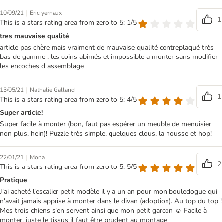
|
10/09/21
Eric yernaux
1
This is a stars rating area from zero to 5: 1/5
tres mauvaise qualité
article pas chère mais vraiment de mauvaise qualité contreplaqué très
bas de gamme , les coins abimés et impossible a monter sans modifier
les encoches d assemblage
|
13/05/21
Nathalie Galland
1
This is a stars rating area from zero to 5: 4/5
Super article!
Super facile à monter (bon, faut pas espérer un meuble de menuisier
non plus, hein)! Puzzle très simple, quelques clous, la housse et hop!
|
22/01/21
Mona
2
This is a stars rating area from zero to 5: 5/5
Pratique
J'ai acheté l'escalier petit modèle il y a un an pour mon bouledogue qui
n'avait jamais apprise à monter dans le divan (adoption). Au top du top !
Mes trois chiens s'en servent ainsi que mon petit garcon ☺️ Facile à
monter, juste le tissus il faut être prudent au montage