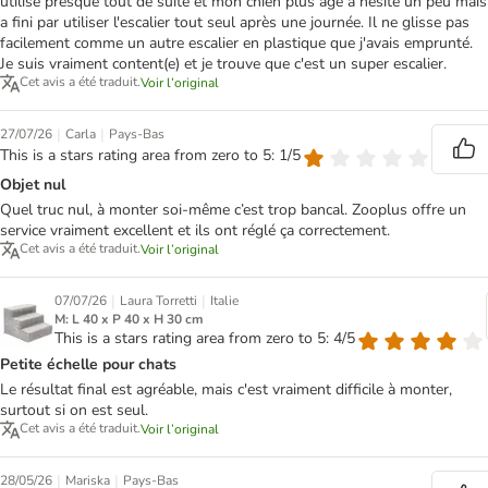
utilisé presque tout de suite et mon chien plus âgé a hésité un peu mais
a fini par utiliser l'escalier tout seul après une journée. Il ne glisse pas
facilement comme un autre escalier en plastique que j'avais emprunté.
Je suis vraiment content(e) et je trouve que c'est un super escalier.
Cet avis a été traduit.
Voir l’original
|
|
27/07/26
Carla
Pays-Bas
This is a stars rating area from zero to 5: 1/5
Objet nul
Quel truc nul, à monter soi-même c’est trop bancal. Zooplus offre un
service vraiment excellent et ils ont réglé ça correctement.
Cet avis a été traduit.
Voir l’original
|
|
07/07/26
Laura Torretti
Italie
M: L 40 x P 40 x H 30 cm
This is a stars rating area from zero to 5: 4/5
Petite échelle pour chats
Le résultat final est agréable, mais c'est vraiment difficile à monter,
surtout si on est seul.
Cet avis a été traduit.
Voir l’original
|
|
28/05/26
Mariska
Pays-Bas