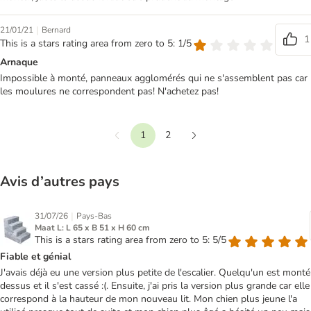
|
21/01/21
Bernard
1
This is a stars rating area from zero to 5: 1/5
Arnaque
Impossible à monté, panneaux agglomérés qui ne s'assemblent pas car
les moulures ne correspondent pas! N'achetez pas!
1
2
Précédent
Suivant
Avis d’autres pays
|
31/07/26
Pays-Bas
Maat L: L 65 x B 51 x H 60 cm
This is a stars rating area from zero to 5: 5/5
Fiable et génial
J'avais déjà eu une version plus petite de l'escalier. Quelqu'un est monté
dessus et il s'est cassé :(. Ensuite, j'ai pris la version plus grande car elle
correspond à la hauteur de mon nouveau lit. Mon chien plus jeune l'a