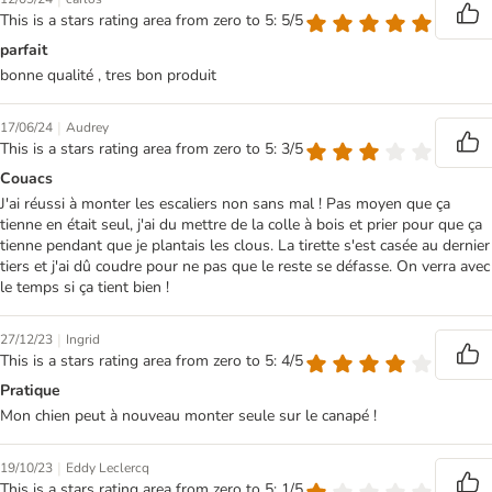
This is a stars rating area from zero to 5: 5/5
parfait
bonne qualité , tres bon produit
|
17/06/24
Audrey
This is a stars rating area from zero to 5: 3/5
Couacs
J'ai réussi à monter les escaliers non sans mal ! Pas moyen que ça
tienne en était seul, j'ai du mettre de la colle à bois et prier pour que ça
tienne pendant que je plantais les clous. La tirette s'est casée au dernier
tiers et j'ai dû coudre pour ne pas que le reste se défasse. On verra avec
le temps si ça tient bien !
|
27/12/23
Ingrid
This is a stars rating area from zero to 5: 4/5
Pratique
Mon chien peut à nouveau monter seule sur le canapé !
|
19/10/23
Eddy Leclercq
This is a stars rating area from zero to 5: 1/5