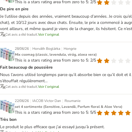
This is a stars rating area from zero to 5: 2/5
De pire en pire
Je l’utilise depuis des années, vraiment beaucoup d’années. Je crois qu’ell
chat), et 10/12 jours avec deux chats. Ensuite, le prix a commencé à augmen
vont ailleurs, et même quand je viens de la changer, ils hésitent. Ce n’e
Cet avis a été traduit.
Voir l’original
|
|
28/06/26
Horváth Boglárka
Hongrie
Mix csomag (classic, levendula, virág, aloea vera)
This is a stars rating area from zero to 5: 2/5
Fait beaucoup de poussière
Nous l’avons utilisé longtemps parce qu’il absorbe bien ce qu’il doit et i
s’étouffait régulièrement…
Cet avis a été traduit.
Voir l’original
|
|
22/06/26
IACOB Victor Dan
Roumanie
set 4 sortimente (Sensitive, Lavandă, Parfum floral & Aloe Vera)
This is a stars rating area from zero to 5: 5/5
Très bon
Le produit le plus efficace que j’ai essayé jusqu’à présent.