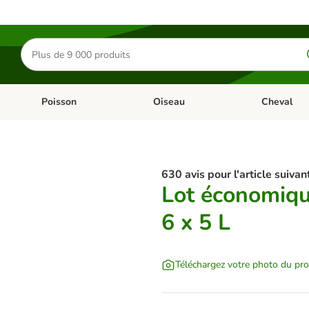
Rechercher
des
produits
Poisson
Oiseau
Cheval
Chat
Dérouler les catégories: Rongeur & Co
Dérouler les catégories: Poisson
Dérouler les 
630 avis pour l'article suivant
Lot économique
6 x 5 L
Téléchargez votre photo du pro