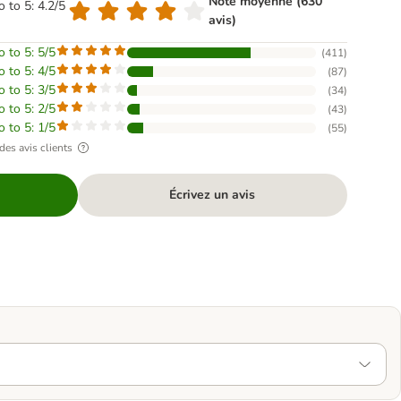
Note moyenne (630
o to 5: 4.2/5
avis)
o to 5: 5/5
(
411
)
o to 5: 4/5
(
87
)
o to 5: 3/5
(
34
)
o to 5: 2/5
(
43
)
o to 5: 1/5
(
55
)
des avis clients
Écrivez un avis