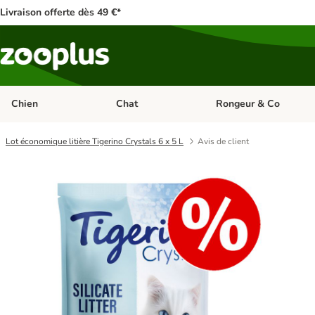
Livraison offerte dès 49 €*
Chien
Chat
Rongeur & Co
Dérouler les catégories: Chien
Dérouler les catégories: 
Lot économique litière Tigerino Crystals 6 x 5 L
Avis de client