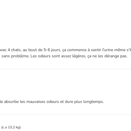
qu'avec 4 chats, au bout de 5-6 jours, ça commence à sentir l'urine même s'
sent sans problème. Les odeurs sont assez légères, ça ne les dérange pas.
 elle absorbe les mauvaises odeurs et dure plus longtemps.
 (c.a 13,2 kg)