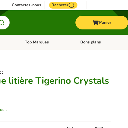
Contactez-nous
Racheter
Panier
Top Marques
Bons plans
catégories: Oiseau
Dérouler les catégories: Cheval
Dérouler les catégories: Top
 :
 litière Tigerino Crystals
duit