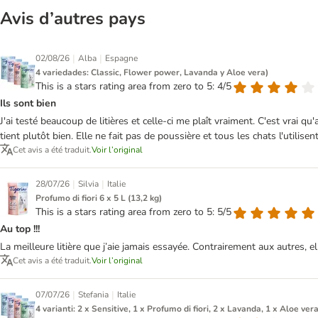
Avis d’autres pays
|
|
02/08/26
Alba
Espagne
4 variedades: Classic, Flower power, Lavanda y Aloe vera)
This is a stars rating area from zero to 5: 4/5
Ils sont bien
J'ai testé beaucoup de litières et celle-ci me plaît vraiment. C'est vrai 
tient plutôt bien. Elle ne fait pas de poussière et tous les chats l'utili
Cet avis a été traduit.
Voir l’original
|
|
28/07/26
Silvia
Italie
Profumo di fiori 6 x 5 L (13,2 kg)
This is a stars rating area from zero to 5: 5/5
Au top !!!
La meilleure litière que j’aie jamais essayée. Contrairement aux autres,
Cet avis a été traduit.
Voir l’original
|
|
07/07/26
Stefania
Italie
4 varianti: 2 x Sensitive, 1 x Profumo di fiori, 2 x Lavanda, 1 x Aloe vera