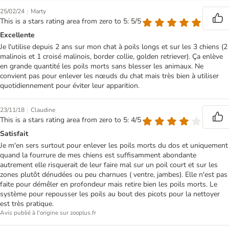
|
25/02/24
Marty
This is a stars rating area from zero to 5: 5/5
Excellente
Je l'utilise depuis 2 ans sur mon chat à poils longs et sur les 3 chiens (2
malinois et 1 croisé malinois, border collie, golden retriever). Ça enlève
en grande quantité les poils morts sans blesser les animaux. Ne
convient pas pour enlever les nœuds du chat mais très bien à utiliser
quotidiennement pour éviter leur apparition.
|
23/11/18
Claudine
This is a stars rating area from zero to 5: 4/5
Satisfait
Je m'en sers surtout pour enlever les poils morts du dos et uniquement
quand la fourrure de mes chiens est suffisamment abondante
autrement elle risquerait de leur faire mal sur un poil court et sur les
zones plutôt dénudées ou peu charnues ( ventre, jambes). Elle n'est pas
faite pour démêler en profondeur mais retire bien les poils morts. Le
système pour repousser les poils au bout des picots pour la nettoyer
est très pratique.
Avis publié à l'origine sur zooplus.fr