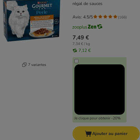
régal de sauces
Avis: 4.5/5
(
166
)
7,49 €
7,34 € / kg
7,12 €
7 variantes
Je clique pour obtenir -20%
Ajouter au panier