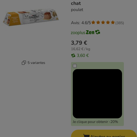
chat
poulet
Avis: 4.6/5
(
385
)
3,79 €
16,62 € / kg
3,60 €
5 variantes
Je clique pour obtenir -20%
Ajouter au panier