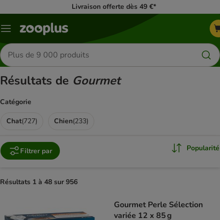
Livraison offerte dès 49 €*
Menu
Rechercher
des
produits
Résultats de
Gourmet
Catégorie
Chat
(
727
)
Chien
(
233
)
Popularité
Filtrer par
Résultats 1 à 48 sur 956
product items have been changed
Gourmet Perle Sélection
variée 12 x 85 g