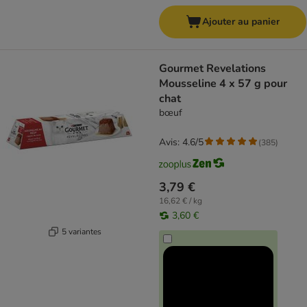
Ajouter au panier
Gourmet Revelations
Mousseline 4 x 57 g pour
chat
bœuf
Avis: 4.6/5
(
385
)
3,79 €
16,62 € / kg
3,60 €
5 variantes