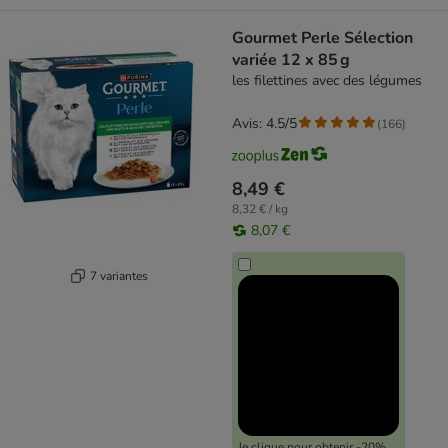
Gourmet Perle Sélection
variée 12 x 85 g
les filettines avec des légumes
Avis: 4.5/5
(
166
)
8,49 €
8,32 € / kg
8,07 €
7 variantes
Je clique pour obtenir -20%