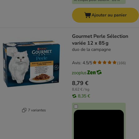
Ajouter au panier
Gourmet Perle Sélection
variée 12 x 85 g
duo de la campagne
Avis: 4.5/5
(
166
)
8,79 €
8,62 € / kg
8,35 €
7 variantes