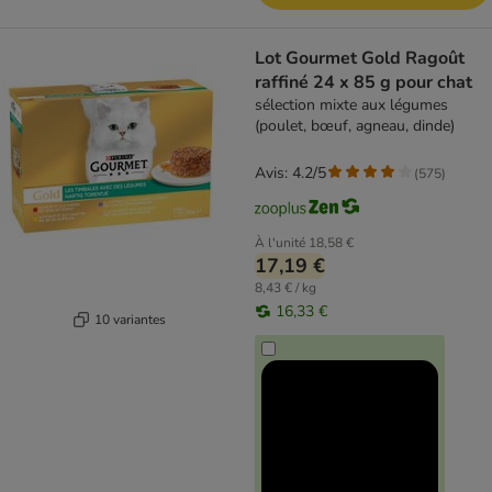
Lot Gourmet Gold Ragoût
raffiné 24 x 85 g pour chat
sélection mixte aux légumes
(poulet, bœuf, agneau, dinde)
Avis: 4.2/5
(
575
)
À l'unité
18,58 €
17,19 €
8,43 € / kg
16,33 €
10 variantes