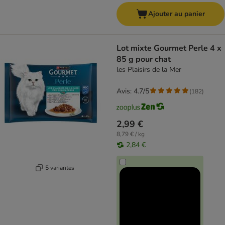
Ajouter au panier
Lot mixte Gourmet Perle 4 x
85 g pour chat
les Plaisirs de la Mer
Avis: 4.7/5
(
182
)
2,99 €
8,79 € / kg
2,84 €
5 variantes