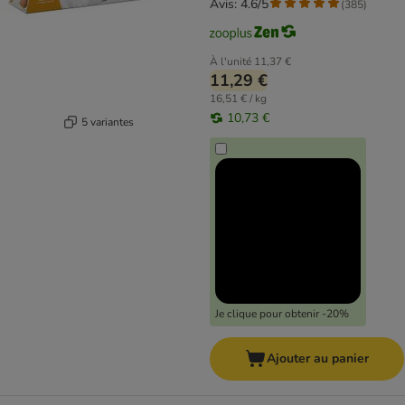
Avis: 4.6/5
(
385
)
À l'unité
11,37 €
11,29 €
16,51 € / kg
10,73 €
5 variantes
Je clique pour obtenir -20%
Ajouter au panier