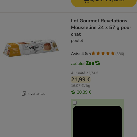
Lot Gourmet Revelations
Mousseline 24 x 57 g pour
chat
poulet
Avis: 4.6/5
(
386
)
À l'unité
22,74 €
21,99 €
16,07 € / kg
20,89 €
4 variantes