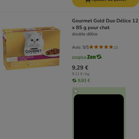
Gourmet Gold Duo Délice 12
x 85 g pour chat
double délice
Avis: 5/5
(
2
)
9,29 €
9,11 € / kg
8,83 €