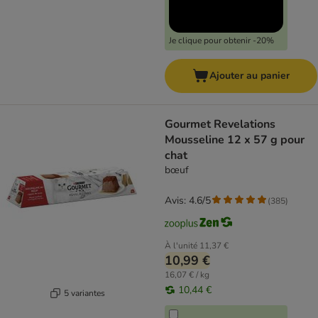
Je clique pour obtenir -20%
Ajouter au panier
Gourmet Revelations
Mousseline 12 x 57 g pour
chat
bœuf
Avis: 4.6/5
(
385
)
À l'unité
11,37 €
10,99 €
16,07 € / kg
10,44 €
5 variantes