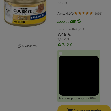
poulet
Avis: 4.5/5
(
2091
)
Prix conseillé
8,28 €
7,49 €
7,34 € / kg
7,12 €
9 variantes
Je clique pour obtenir -20%
Ajouter au panier