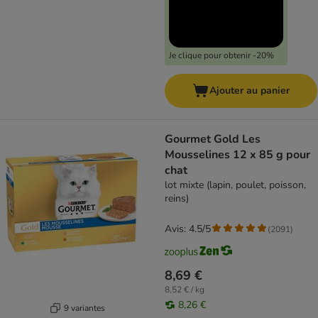
Je clique pour obtenir -20%
Ajouter au panier
Gourmet Gold Les
Mousselines 12 x 85 g pour
chat
lot mixte (lapin, poulet, poisson,
reins)
Avis: 4.5/5
(
2091
)
8,69 €
8,52 € / kg
8,26 €
9 variantes