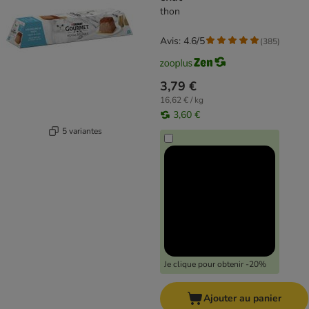
thon
Avis: 4.6/5
(
385
)
3,79 €
16,62 € / kg
3,60 €
5 variantes
Je clique pour obtenir -20%
Ajouter au panier