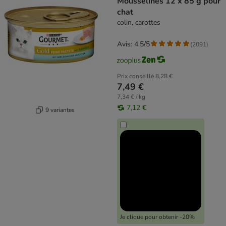
Mousselines 12 x 85 g pour
chat
colin, carottes
Avis: 4.5/5
(
2091
)
Prix conseillé
8,28 €
7,49 €
7,34 € / kg
7,12 €
9 variantes
Je clique pour obtenir -20%