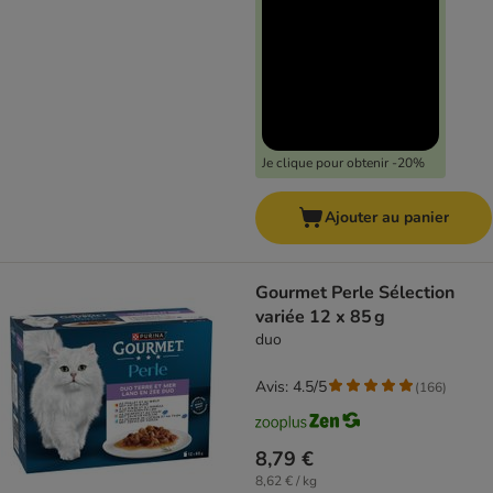
Je clique pour obtenir -20%
Ajouter au panier
Gourmet Perle Sélection
variée 12 x 85 g
duo
Avis: 4.5/5
(
166
)
8,79 €
8,62 € / kg