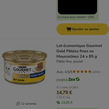
Je clique pour obtenir -20%
Ajouter au panier
Lot économique Gourmet
Gold Pâtées fines ou
Mousselines 24 x 85 g
Pâtée fine, poulet
Avis: 4.5/5
(
2091
)
À l'unité
14,98 €
14,79 €
7,25 € / kg
14,05 €
12 variantes