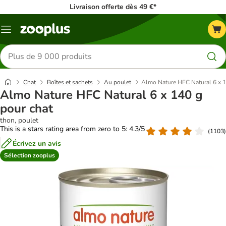
Livraison offerte dès 49 €*
Menu
Rechercher
des
produits
Chat
Boîtes et sachets
Au poulet
Almo Nature HFC Natural 6 x 1
Almo Nature HFC Natural 6 x 140 g
pour chat
thon, poulet
This is a stars rating area from zero to 5: 4.3/5
(
1103
)
Écrivez un avis
Sélection zooplus