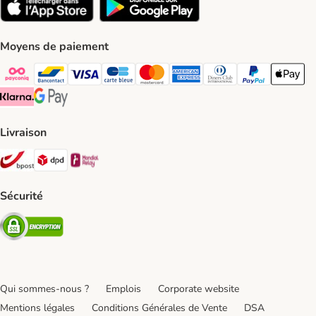
Moyens de paiement
Payconiq Payment Method
bancontact Payment Method
Visa Payment Method
carte bleue Payment Method
Master card Payment Method
American express Payment Meth
Diners club Payment Met
Paypal Payment 
Apple Pa
Klarna Payment Method
Google Pay Payment Method
Livraison
Bpost Shipping Method
DPD Shipping Method
Mondial relay Shipping Method
Sécurité
Security
Qui sommes-nous ?
Emplois
Corporate website
Mentions légales
Conditions Générales de Vente
DSA