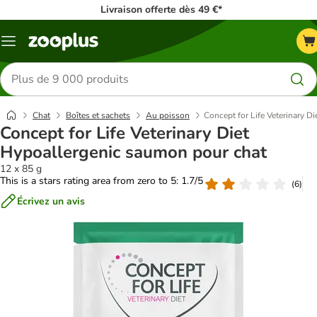
Livraison offerte dès 49 €*
Menu
Rechercher
des
produits
Chat
Boîtes et sachets
Au poisson
Concept for Life Veterinary D
Concept for Life Veterinary Diet
Hypoallergenic saumon pour chat
12 x 85 g
This is a stars rating area from zero to 5: 1.7/5
(
6
)
Écrivez un avis