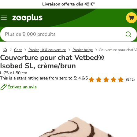
Livraison offerte dès 49 €*
Menu
Rechercher
des
produits
Chat
Panier, lit & couverture
Panier beige
Couverture pour chat 
Couverture pour chat Vetbed®
Isobed SL, crème/brun
L 75 x l 50 cm
This is a stars rating area from zero to 5: 4.6/5
(
542
)
Écrivez un avis