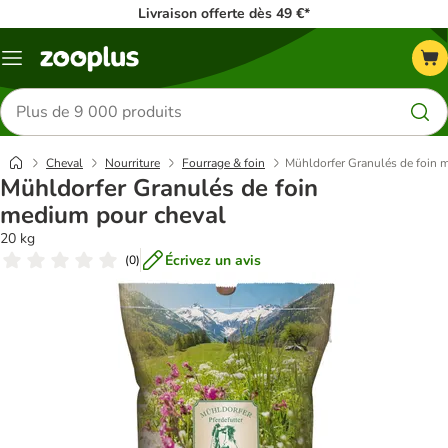
Livraison offerte dès 49 €*
Menu
Rechercher
des
produits
Cheval
Nourriture
Fourrage & foin
Mühldorfer Granulés de foin 
Mühldorfer Granulés de foin
medium pour cheval
20 kg
Écrivez un avis
(
0
)