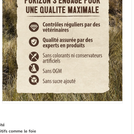
ité
itifs comme le foie