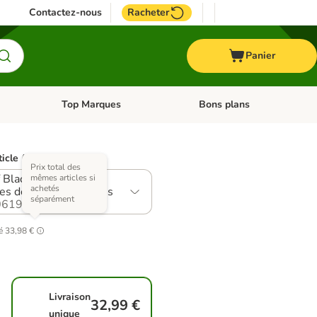
Contactez-nous
Racheter
Panier
Top Marques
Bons plans
catégories: Oiseau
Dérouler les catégories: Cheval
Dérouler les catégories: Top
ticle (6 variantes)
Prix total des
 Black Angus, dinde,
mêmes articles si
achetés
es douces, cranberries
séparément
619.3
é
33,98 €
Livraison
32,99 €
unique