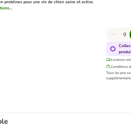
en protéines pour une vie de chien saine et active
.
ions...
Collec
produi
Livraison est
Conditions d
Tous les prix s
supplémentaires
ble