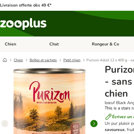
Livraison offerte dès 49 €*
Chien
Chat
Rongeur & Co
Dérouler les catégories: Chien
Dérouler les catégories: 
Chien
Boîtes et sachets
Petit chien
Purizon Adult 12 x 400 g - sa
Purizo
- sans
chien
bœuf Black Angu
This is a stars 
Écrivez un 
Un pur plaisir p
savoureux
, fru