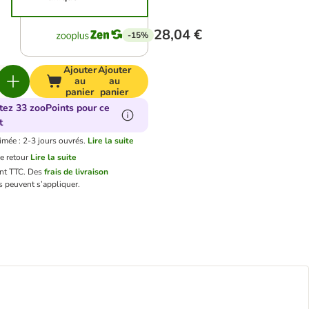
28,04 €
-15%
Ajouter
Ajouter
au
au
panier
panier
tez 33 zooPoints pour ce
t
imée : 2-3 jours ouvrés.
Lire la suite
e retour
Lire la suite
ont TTC.
Des
frais de livraison
 peuvent s’appliquer.