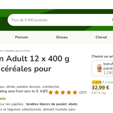
Rechercher
des
produits
Poisson
Oiseau
Cheval
Chat
Dérouler les catégories: Rongeur & Co
Dérouler les catégories: Poisson
Dérouler les 
ns céréales pour chien
n Adult 12 x 400 g
Choisir un ar
bœuf
 céréales pour
patat
1290
-2.91%
À l'unit
s, dinde, patates douces, cranberries
32,99 €
rating area from zero to 5: 4.8/5
(
227
)
6,87 € / kg
avis
our les papilles :
tendres blancs de poulet
,
abats
its et légumes sélectionnés, aliment humide sans