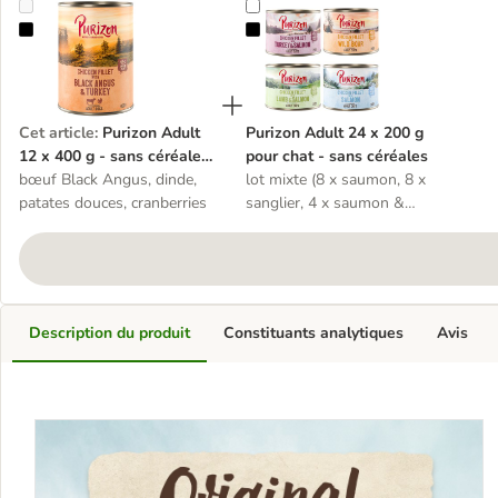
Purizon Adult 12 x 400 g - sans céréales pour chien
Purizon Adult 24 x 200 g pour cha
Cet article
:
Purizon Adult
Purizon Adult 24 x 200 g
12 x 400 g - sans céréales
pour chat - sans céréales
pour chien
bœuf Black Angus, dinde,
lot mixte (8 x saumon, 8 x
patates douces, cranberries
sanglier, 4 x saumon &
agneau, 4 x dinde &
saumon)
Description du produit
Constituants analytiques
Avis