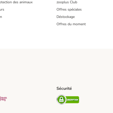
tection des animaux
zooplus Club
urs
Offres spéciales
on
Déstockage
Offres du moment
s
Sécurité
pping Method
D Shipping Method
Mondial relay Shipping Method
Security
od
hod