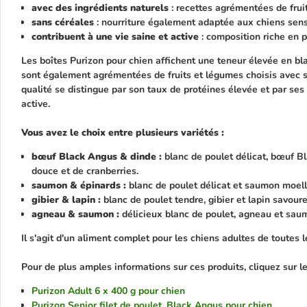
avec des ingrédients naturels
: recettes agrémentées de frui
sans céréales
: nourriture également adaptée aux chiens sens
contribuent à une vie saine et active
: composition riche en 
Les boîtes Purizon pour chien affichent une teneur élevée en bla
sont également agrémentées de fruits et légumes choisis avec so
qualité se distingue par son taux de protéines élevée et par ses
active.
Vous avez le choix entre plusieurs variétés :
bœuf Black Angus & dinde :
blanc de poulet délicat,
bœuf Bl
douce et de cranberries.
saumon & épinards :
blanc de poulet délicat et saumon moell
gibier & lapin :
blanc de poulet tendre, gibier et lapin savoure
agneau & saumon :
délicieux
blanc de poulet, agneau et sau
Il s'agit d'un aliment complet pour les chiens adultes de toutes le
Pour de plus amples informations sur ces produits, cliquez sur le 
Purizon Adult 6 x 400 g pour chien
Purizon Senior filet de poulet, Black Angus pour chien