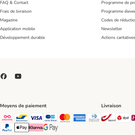
FAQ & Contact
Programme de pro
Frais de livraison
Programme éleve
Magazine
Codes de réducti
Application mobile
Newsletter
Développement durable
Actions caritative
Moyens de paiement
Livraison
Bpost Shi
DP
Payconiq Payment Method
bancontact Payment Method
Visa Payment Method
carte bleue Payment Method
Master card Payment Method
American express Payment Meth
Diners club Payment Met
Paypal Payment Method
Apple Pay Payment Method
Klarna Payment Method
Google Pay Payment Method