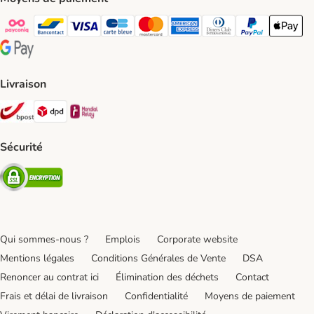
Payconiq Payment Method
bancontact Payment Method
Visa Payment Method
carte bleue Payment Method
Master card Payment Method
American express Payment Meth
Diners club Payment Met
Paypal Payment 
Apple Pa
Google Pay Payment Method
Livraison
Bpost Shipping Method
DPD Shipping Method
Mondial relay Shipping Method
Sécurité
Security
Qui sommes-nous ?
Emplois
Corporate website
Mentions légales
Conditions Générales de Vente
DSA
Renoncer au contrat ici
Élimination des déchets
Contact
Frais et délai de livraison
Confidentialité
Moyens de paiement