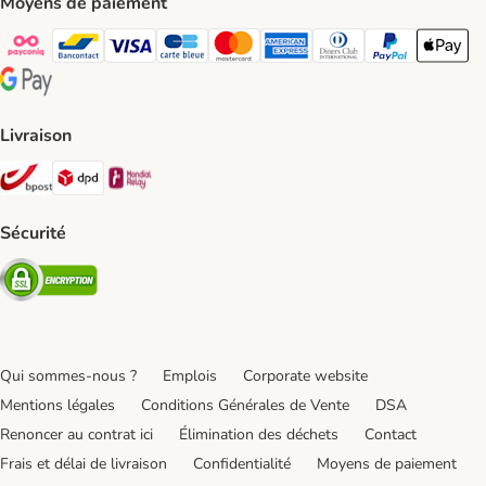
Moyens de paiement
Payconiq Payment Method
bancontact Payment Method
Visa Payment Method
carte bleue Payment Method
Master card Payment Method
American express Payment Meth
Diners club Payment Met
Paypal Payment 
Apple Pa
Google Pay Payment Method
Livraison
Bpost Shipping Method
DPD Shipping Method
Mondial relay Shipping Method
Sécurité
Security
Qui sommes-nous ?
Emplois
Corporate website
Mentions légales
Conditions Générales de Vente
DSA
Renoncer au contrat ici
Élimination des déchets
Contact
Frais et délai de livraison
Confidentialité
Moyens de paiement