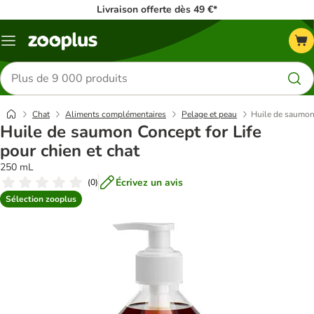
Livraison offerte dès 49 €*
Menu
Rechercher
des
produits
Chat
Aliments complémentaires
Pelage et peau
Huile de saumon 
Huile de saumon Concept for Life
pour chien et chat
250 mL
Écrivez un avis
(
0
)
Sélection zooplus