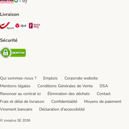
Klarna Payment Method
Google Pay Payment Method
Livraison
Bpost Shipping Method
DPD Shipping Method
Mondial relay Shipping Method
Sécurité
Security
Qui sommes-nous ?
Emplois
Corporate website
Mentions légales
Conditions Générales de Vente
DSA
Renoncer au contrat ici
Élimination des déchets
Contact
Frais et délai de livraison
Confidentialité
Moyens de paiement
Virement bancaire
Déclaration d'accessibilité
© zooplus SE
2026