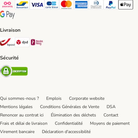
Payconiq Payment Method
bancontact Payment Method
Visa Payment Method
carte bleue Payment Method
Master card Payment Method
American express Payment Meth
Diners club Payment Met
Paypal Payment 
Apple Pa
Google Pay Payment Method
Livraison
Bpost Shipping Method
DPD Shipping Method
Mondial relay Shipping Method
Sécurité
Security
Qui sommes-nous ?
Emplois
Corporate website
Mentions légales
Conditions Générales de Vente
DSA
Renoncer au contrat ici
Élimination des déchets
Contact
Frais et délai de livraison
Confidentialité
Moyens de paiement
Virement bancaire
Déclaration d'accessibilité