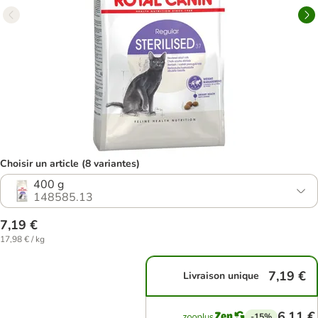
Choisir un article (8 variantes)
400 g
148585.13
7,19 €
17,98 € / kg
7,19 €
Livraison unique
6,11 €
-15%