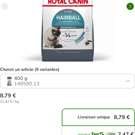
Choisir un article (5 variantes)
400 g
148590.13
8,79 €
21,97 € / kg
8,79 €
Livraison unique
7,47 €
-15%