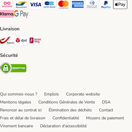
Payconiq Payment Method
bancontact Payment Method
Visa Payment Method
carte bleue Payment Method
Master card Payment Method
American express Payment Meth
Diners club Payment Met
Paypal Payment 
Apple Pa
Klarna Payment Method
Google Pay Payment Method
Livraison
Bpost Shipping Method
DPD Shipping Method
Mondial relay Shipping Method
Sécurité
Security
Qui sommes-nous ?
Emplois
Corporate website
Mentions légales
Conditions Générales de Vente
DSA
Renoncer au contrat ici
Élimination des déchets
Contact
Frais et délai de livraison
Confidentialité
Moyens de paiement
Virement bancaire
Déclaration d'accessibilité