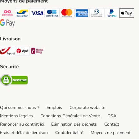
Moyens de paiement
Payconiq Payment Method
bancontact Payment Method
Visa Payment Method
carte bleue Payment Method
Master card Payment Method
American express Payment Meth
Diners club Payment Met
Paypal Payment 
Apple Pa
Google Pay Payment Method
Livraison
Bpost Shipping Method
DPD Shipping Method
Mondial relay Shipping Method
Sécurité
Security
Qui sommes-nous ?
Emplois
Corporate website
Mentions légales
Conditions Générales de Vente
DSA
Renoncer au contrat ici
Élimination des déchets
Contact
Frais et délai de livraison
Confidentialité
Moyens de paiement