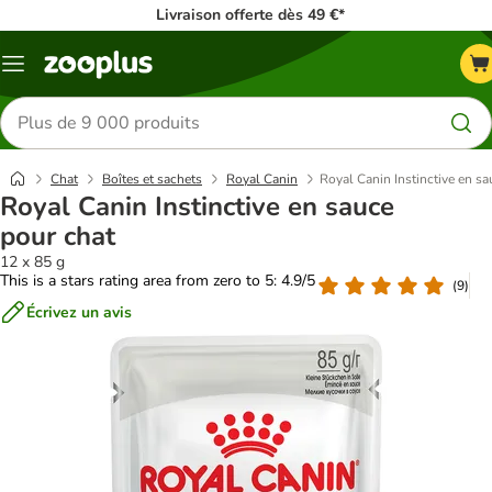
Livraison offerte dès 49 €*
Menu
Rechercher
des
produits
Chat
Boîtes et sachets
Royal Canin
Royal Canin Instinctive en sa
Royal Canin Instinctive en sauce
pour chat
12 x 85 g
This is a stars rating area from zero to 5: 4.9/5
(
9
)
Écrivez un avis