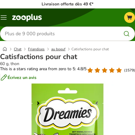
Livraison offerte dès 49 €*
Menu
Rechercher
des
produits
Chat
Friandises
au boeuf
Catisfactions pour chat
Catisfactions pour chat
60 g, thon
This is a stars rating area from zero to 5: 4.8/5
(
1579
)
Écrivez un avis