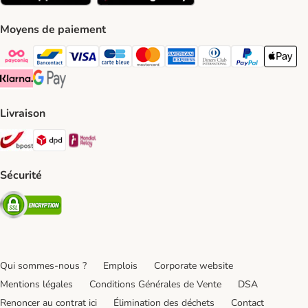
Moyens de paiement
Payconiq Payment Method
bancontact Payment Method
Visa Payment Method
carte bleue Payment Method
Master card Payment Method
American express Payment Meth
Diners club Payment Met
Paypal Payment 
Apple Pa
Klarna Payment Method
Google Pay Payment Method
Livraison
Bpost Shipping Method
DPD Shipping Method
Mondial relay Shipping Method
Sécurité
Security
Qui sommes-nous ?
Emplois
Corporate website
Mentions légales
Conditions Générales de Vente
DSA
Renoncer au contrat ici
Élimination des déchets
Contact