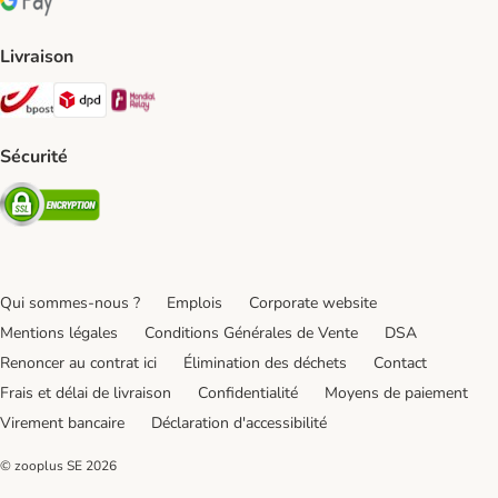
Google Pay Payment Method
Livraison
Bpost Shipping Method
DPD Shipping Method
Mondial relay Shipping Method
Sécurité
Security
Qui sommes-nous ?
Emplois
Corporate website
Mentions légales
Conditions Générales de Vente
DSA
Renoncer au contrat ici
Élimination des déchets
Contact
Frais et délai de livraison
Confidentialité
Moyens de paiement
Virement bancaire
Déclaration d'accessibilité
© zooplus SE
2026