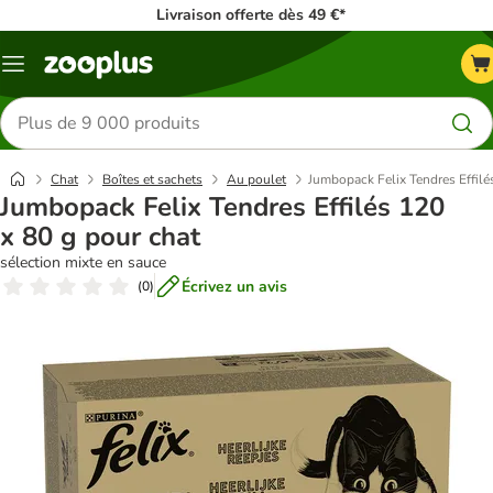
Livraison offerte dès 49 €*
Menu
Rechercher
des
produits
Chat
Boîtes et sachets
Au poulet
Jumbopack Felix Tendres Effilé
Jumbopack Felix Tendres Effilés 120
x 80 g pour chat
sélection mixte en sauce
Écrivez un avis
(
0
)