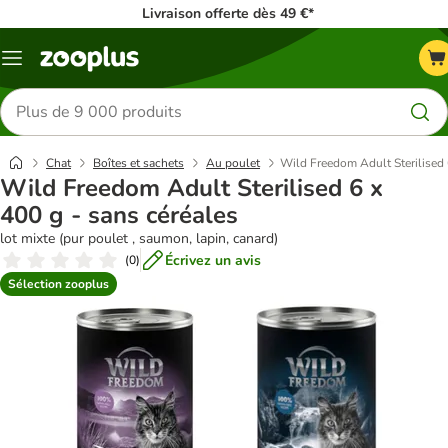
Livraison offerte dès 49 €*
Menu
Rechercher
des
produits
Chat
Boîtes et sachets
Au poulet
Wild Freedom Adult Sterilised 
Wild Freedom Adult Sterilised 6 x
400 g - sans céréales
lot mixte (pur poulet , saumon, lapin, canard)
Écrivez un avis
(
0
)
Sélection zooplus