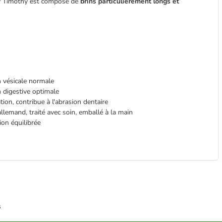
nny Timothy est composé de
brins particulièrement longs et
 vésicale normale
n digestive optimale
ion, contribue à l'abrasion dentaire
allemand, traité avec soin, emballé à la main
ion équilibrée
s