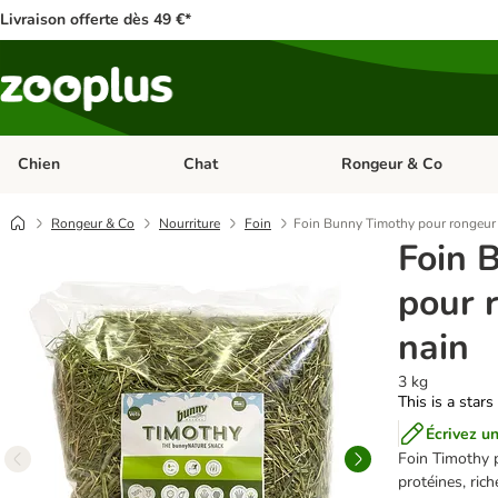
Livraison offerte dès 49 €*
Chien
Chat
Rongeur & Co
Dérouler les catégories: Chien
Dérouler les catégories: 
Rongeur & Co
Nourriture
Foin
Foin Bunny Timothy pour rongeur 
Foin 
pour 
nain
3 kg
This is a stars
Écrivez un
Foin Timothy p
protéines, rich