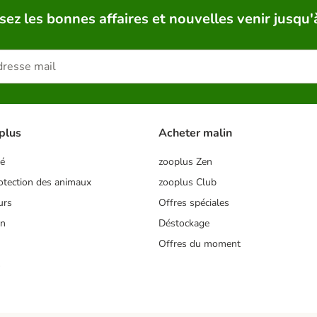
sez les bonnes affaires et nouvelles venir jusqu'
plus
Acheter malin
té
zooplus Zen
tection des animaux
zooplus Club
urs
Offres spéciales
on
Déstockage
Offres du moment
s