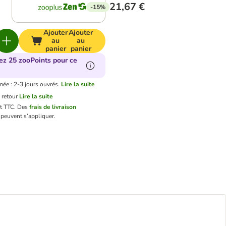
21,67 €
-15%
Ajouter
Ajouter
au
au
panier
panier
ez 25 zooPoints pour ce
mée : 2-3 jours ouvrés.
Lire la suite
 retour
Lire la suite
nt TTC.
Des
frais de livraison
peuvent s’appliquer.