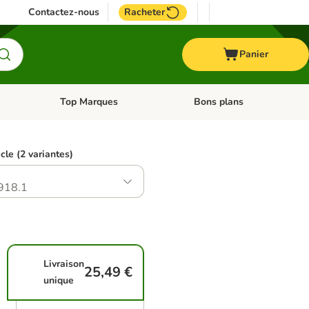
Contactez-nous
Racheter
Panier
Top Marques
Bons plans
catégories: Oiseau
Dérouler les catégories: Cheval
Dérouler les catégories: Top
icle (2 variantes)
918.1
Livraison
25,49 €
unique