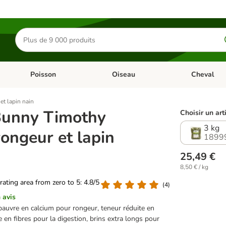
Rechercher
des
produits
Poisson
Oiseau
Cheval
Chat
Dérouler les catégories: Rongeur & Co
Dérouler les catégories: Poisson
Dérouler les 
et lapin nain
Bunny Timothy
Choisir un art
3 kg
rongeur et lapin
1899
25,49 €
8,50 € / kg
 rating area from zero to 5: 4.8/5
(
4
)
 avis
auvre en calcium pour rongeur, teneur réduite en
e en fibres pour la digestion, brins extra longs pour