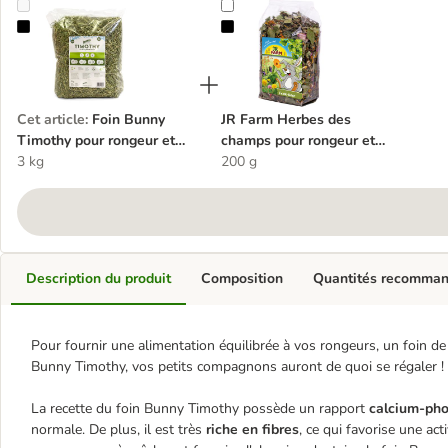
Foin Bunny Timothy pour rongeur et lapin nain
JR Farm Herbes des champs pour r
Cet article
:
Foin Bunny
JR Farm Herbes des
Timothy pour rongeur et
champs pour rongeur et
lapin nain
3 kg
lapin nain
200 g
Description du produit
Composition
Quantités recomma
Pour fournir une alimentation équilibrée à vos rongeurs, un foin de 
Bunny Timothy, vos petits compagnons auront de quoi se régaler !
La recette du foin Bunny Timothy possède un rapport
calcium-pho
normale. De plus, il est très
riche en fibres
, ce qui favorise une act