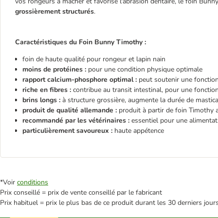
vos rongeurs à mâcher et favorise l'abrasion dentaire, le foin Bu
grossièrement structurés
.
Caractéristiques du Foin Bunny Timothy :
foin de haute qualité pour rongeur et lapin nain
moins de protéines :
pour une condition physique optimale
rapport calcium-phosphore optimal :
peut soutenir une fonction
riche en fibres :
contribue au transit intestinal, pour une fonctio
brins longs :
à structure grossière, augmente la durée de masticat
produit de qualité allemande :
produit à partir de foin Timothy 
recommandé par les vétérinaires :
essentiel pour une alimentat
particulièrement savoureux :
haute appétence
*Voir
conditions
Prix conseillé = prix de vente conseillé par le fabricant
Prix habituel = prix le plus bas de ce produit durant les 30 derniers jour