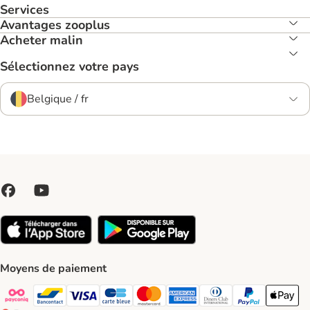
Services
Avantages zooplus
Acheter malin
Sélectionnez votre pays
Belgique / fr
Moyens de paiement
Payconiq Payment Method
bancontact Payment Method
Visa Payment Method
carte bleue Payment Method
Master card Payment Method
American express Payment Meth
Diners club Payment Met
Paypal Payment 
Apple Pa