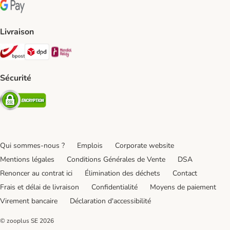
Google Pay Payment Method
Livraison
Bpost Shipping Method
DPD Shipping Method
Mondial relay Shipping Method
Sécurité
Security
Qui sommes-nous ?
Emplois
Corporate website
Mentions légales
Conditions Générales de Vente
DSA
Renoncer au contrat ici
Élimination des déchets
Contact
Frais et délai de livraison
Confidentialité
Moyens de paiement
Virement bancaire
Déclaration d'accessibilité
© zooplus SE
2026