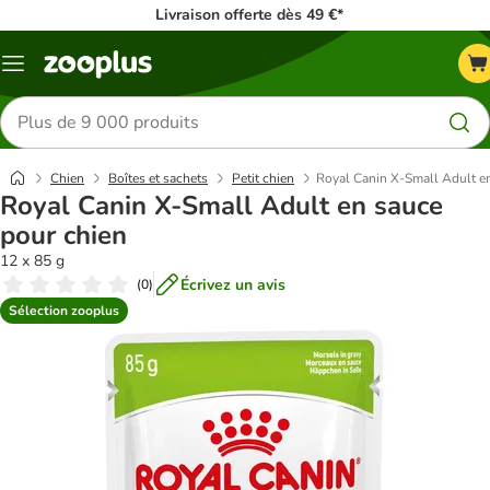
Livraison offerte dès 49 €*
Menu
Rechercher
des
produits
Chien
Boîtes et sachets
Petit chien
Royal Canin X-Small Adult e
Royal Canin X-Small Adult en sauce
pour chien
12 x 85 g
Écrivez un avis
(
0
)
Sélection zooplus