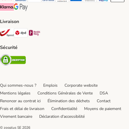
Payconiq Payment Method
bancontact Payment Method
Visa Payment Method
carte bleue Payment Method
Master card Payment Method
American express Payment Meth
Diners club Payment Met
Paypal Payment 
Apple Pa
Klarna Payment Method
Google Pay Payment Method
Livraison
Bpost Shipping Method
DPD Shipping Method
Mondial relay Shipping Method
Sécurité
Security
Qui sommes-nous ?
Emplois
Corporate website
Mentions légales
Conditions Générales de Vente
DSA
Renoncer au contrat ici
Élimination des déchets
Contact
Frais et délai de livraison
Confidentialité
Moyens de paiement
Virement bancaire
Déclaration d'accessibilité
© zooplus SE
2026