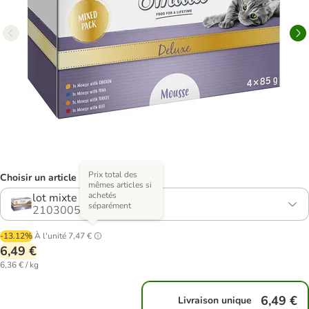
Prix total des
Choisir un article (5 variantes)
mêmes articles si
achetés
lot mixte
séparément
2103005.3
-13.12%
À l'unité
7,47 €
6,49 €
6,36 € / kg
6,49 €
Livraison unique