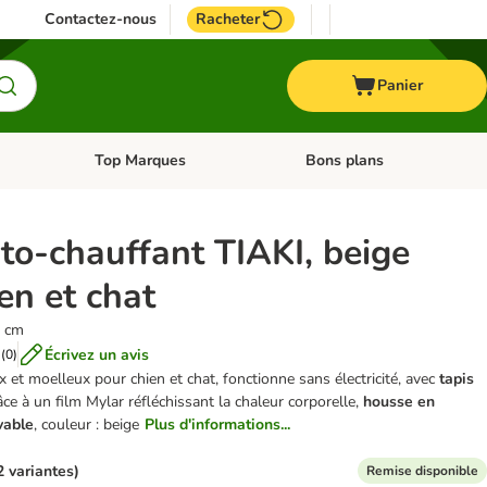
Contactez-nous
Racheter
Panier
Top Marques
Bons plans
catégories: Oiseau
Dérouler les catégories: Cheval
Dérouler les catégories: Top
to-chauffant TIAKI, beige
en et chat
5 cm
Écrivez un avis
(
0
)
 et moelleux pour chien et chat, fonctionne sans électricité, avec
tapis
ce à un film Mylar réfléchissant la chaleur corporelle,
housse en
vable
, couleur : beige
Plus d'informations...
2 variantes)
Remise disponible