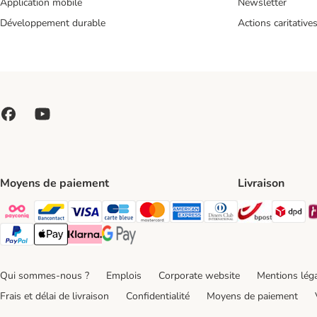
Application mobile
Newsletter
Développement durable
Actions caritative
Moyens de paiement
Livraison
Bpost Shi
DP
Payconiq Payment Method
bancontact Payment Method
Visa Payment Method
carte bleue Payment Method
Master card Payment Method
American express Payment Meth
Diners club Payment Met
Paypal Payment Method
Apple Pay Payment Method
Klarna Payment Method
Google Pay Payment Method
Qui sommes-nous ?
Emplois
Corporate website
Mentions lég
Frais et délai de livraison
Confidentialité
Moyens de paiement