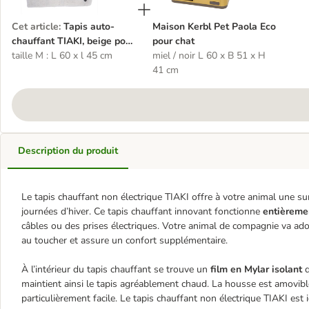
Cet article
:
Tapis auto-
Maison Kerbl Pet Paola Eco
chauffant TIAKI, beige pour
pour chat
chien et chat
taille M : L 60 x l 45 cm
miel / noir L 60 x B 51 x H
41 cm
Description du produit
Le tapis chauffant non électrique TIAKI offre à votre animal une su
journées d’hiver. Ce tapis chauffant innovant fonctionne
entièremen
câbles ou des prises électriques. Votre animal de compagnie va ado
au toucher et assure un confort supplémentaire.
À l’intérieur du tapis chauffant se trouve un
film en Mylar isolant
q
maintient ainsi le tapis agréablement chaud. La housse est amovible 
particulièrement facile. Le tapis chauffant non électrique TIAKI est 