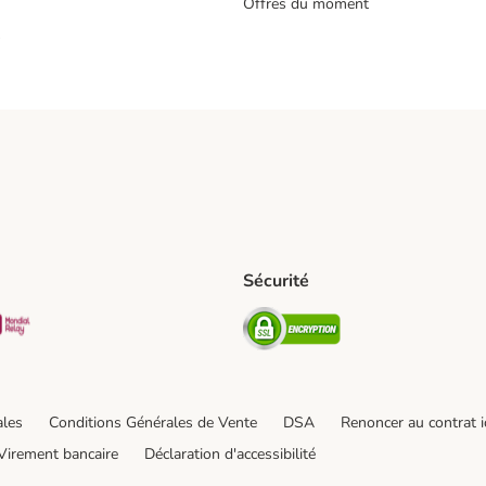
Offres du moment
s
Sécurité
pping Method
D Shipping Method
Mondial relay Shipping Method
Security
od
hod
ales
Conditions Générales de Vente
DSA
Renoncer au contrat i
Virement bancaire
Déclaration d'accessibilité