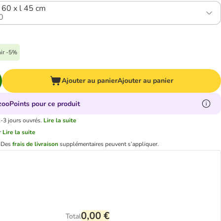
L 60 x l 45 cm
0
nir -5%
Ajouter au panier
Ajouter au panier
zooPoints pour ce produit
2-3 jours ouvrés.
Lire la suite
r
Lire la suite
.
Des
frais de livraison
supplémentaires peuvent s’appliquer.
0,00 €
Total