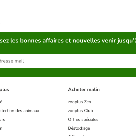
s
sez les bonnes affaires et nouvelles venir jusqu'
plus
Acheter malin
té
zooplus Zen
tection des animaux
zooplus Club
urs
Offres spéciales
on
Déstockage