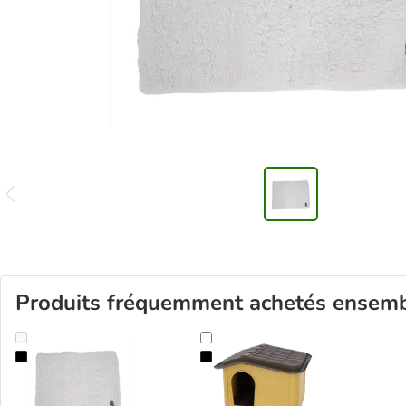
Produits fréquemment achetés ensem
Tapis auto-chauffant TIAKI, beige pour chien et chat
Maison Kerbl Pet Paola Eco pour 