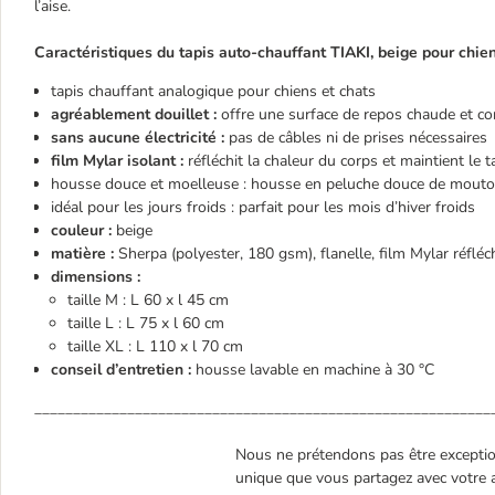
l’aise.
Caractéristiques du tapis auto-chauffant TIAKI, beige pour chien
tapis chauffant analogique pour chiens et chats
agréablement douillet :
offre une surface de repos chaude et co
sans aucune électricité :
pas de câbles ni de prises nécessaires
film Mylar isolant :
réfléchit la chaleur du corps et maintient le 
housse douce et moelleuse : housse en peluche douce de mouton
idéal pour les jours froids : parfait pour les mois d’hiver froids
couleur :
beige
matière :
Sherpa (polyester, 180 gsm), flanelle, film Mylar réflé
dimensions :
taille M : L 60 x l 45 cm
taille L : L 75 x l 60 cm
taille XL : L 110 x l 70 cm
conseil d’entretien :
housse lavable en machine à 30 °C
___________________________________________________________
Nous ne prétendons pas être exceptionn
unique que vous partagez avec votre a