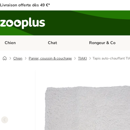
Livraison offerte dès 49 €*
Chien
Chat
Rongeur & Co
Dérouler les catégories: Chien
Dérouler les catégories: 
Chien
Panier, coussin & couchage
TIAKI
Tapis auto-chauffant TIA