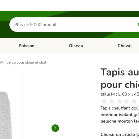
Rechercher
des
produits
Poisson
Oiseau
Cheval
Chat
Dérouler les catégories: Rongeur & Co
Dérouler les catégories: Poisson
Dérouler les 
KI, beige pour chien et chat
Tapis au
pour chi
taille M : L 60 x l 4
Tapis chauffant doux
intérieur isolant
grâ
peluche mouton la
Choisir un article (