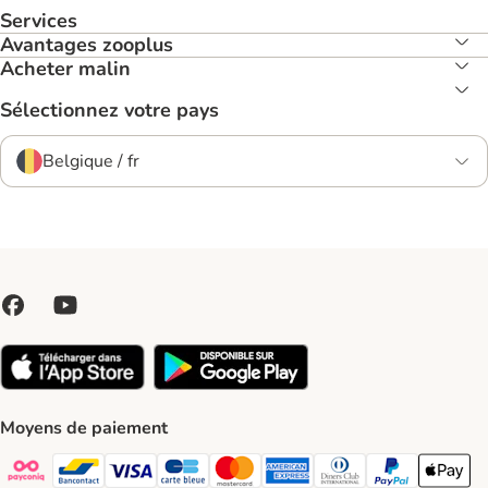
Services
Avantages zooplus
Acheter malin
Sélectionnez votre pays
Belgique / fr
Moyens de paiement
Payconiq Payment Method
bancontact Payment Method
Visa Payment Method
carte bleue Payment Method
Master card Payment Method
American express Payment Meth
Diners club Payment Met
Paypal Payment 
Apple Pa