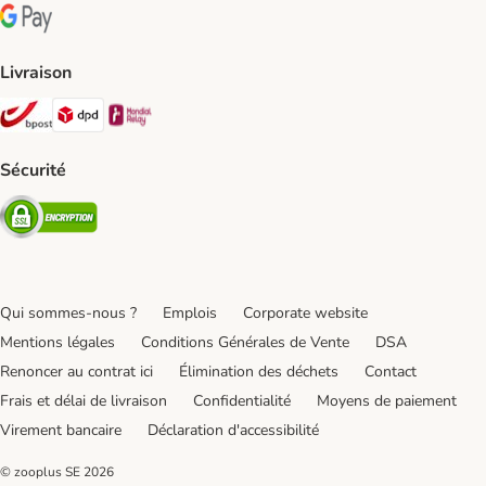
Google Pay Payment Method
Livraison
Bpost Shipping Method
DPD Shipping Method
Mondial relay Shipping Method
Sécurité
Security
Qui sommes-nous ?
Emplois
Corporate website
Mentions légales
Conditions Générales de Vente
DSA
Renoncer au contrat ici
Élimination des déchets
Contact
Frais et délai de livraison
Confidentialité
Moyens de paiement
Virement bancaire
Déclaration d'accessibilité
© zooplus SE
2026