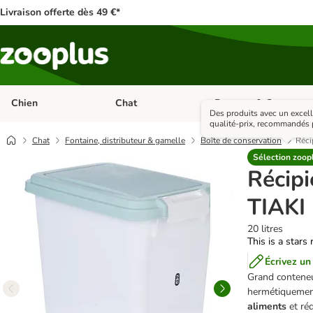
Livraison offerte dès 49 €*
Chien
Chat
Rongeur & Co
Dérouler les catégories: Chien
Dérouler les catégories: 
Des produits avec un excell
qualité-prix, recommandés p
Chat
Fontaine, distributeur & gamelle
Boîte de conservation
Réci
Sélection zoop
Récipi
TIAKI
20 litres
This is a stars 
Écrivez un
Grand conteneur
hermétiquemen
aliments
et réd