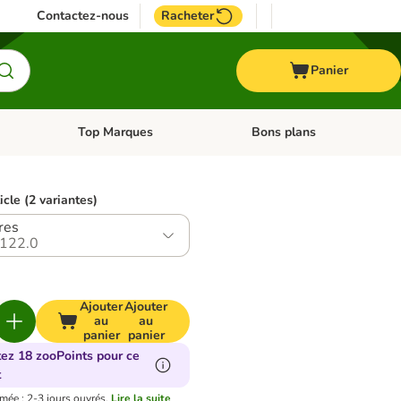
Contactez-nous
Racheter
Panier
Top Marques
Bons plans
catégories: Oiseau
Dérouler les catégories: Cheval
Dérouler les catégories: Top
icle (2 variantes)
tres
122.0
Ajouter
Ajouter
au
au
panier
panier
tez 18 zooPoints pour ce
t
imée : 2-3 jours ouvrés.
Lire la suite