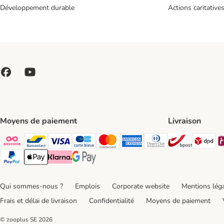
Développement durable
Actions caritative
Moyens de paiement
Livraison
Bpost Shi
DP
Payconiq Payment Method
bancontact Payment Method
Visa Payment Method
carte bleue Payment Method
Master card Payment Method
American express Payment Meth
Diners club Payment Met
Paypal Payment Method
Apple Pay Payment Method
Klarna Payment Method
Google Pay Payment Method
Qui sommes-nous ?
Emplois
Corporate website
Mentions lég
Frais et délai de livraison
Confidentialité
Moyens de paiement
© zooplus SE
2026