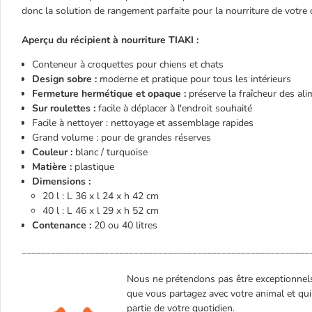
donc la solution de rangement parfaite pour la nourriture de votr
Aperçu du récipient à nourriture TIAKI :
Conteneur à croquettes pour chiens et chats
Design sobre :
moderne et pratique pour tous les intérieurs
Fermeture hermétique et opaque :
préserve la fraîcheur des ali
Sur roulettes :
facile à déplacer à l'endroit souhaité
Facile à nettoyer : nettoyage et assemblage rapides
Grand volume : pour de grandes réserves
Couleur :
blanc / turquoise
Matière :
plastique
Dimensions :
20 l : L 36 x l 24 x h 42 cm
40 l : L 46 x l 29 x h 52 cm
Contenance :
20 ou 40 litres
___________________________________________________________
Nous ne prétendons pas être exceptionnels. 
que vous partagez avec votre animal et qui 
partie de votre quotidien.