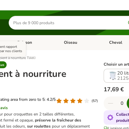
Rechercher
des
produits
Poisson
Oiseau
Cheval
Chat
Dérouler les catégories: Rongeur & Co
Dérouler les catégories: Poisson
Dérouler les 
ent rapport
ar nos clients
pient à nourriture TIAKI
Choisir un art
lus
ent à nourriture
20 li
2125
17,69 €
rating area from zero to 5: 4.2/5
(
57
)
 avis
 pour croquettes en 2 tailles différentes,
Collec
t fermé et opaque,
préserve la fraîcheur des
produi
uit les odeurs,
sur roulettes
pour un déplacement
Livraison est