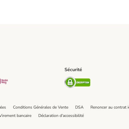
s
Sécurité
pping Method
D Shipping Method
Mondial relay Shipping Method
Security
od
hod
ales
Conditions Générales de Vente
DSA
Renoncer au contrat i
Virement bancaire
Déclaration d'accessibilité