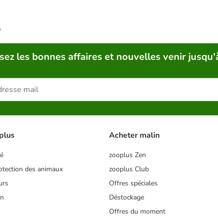
s
sez les bonnes affaires et nouvelles venir jusqu'
plus
Acheter malin
té
zooplus Zen
tection des animaux
zooplus Club
urs
Offres spéciales
on
Déstockage
Offres du moment