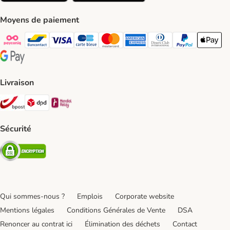
Moyens de paiement
Payconiq Payment Method
bancontact Payment Method
Visa Payment Method
carte bleue Payment Method
Master card Payment Method
American express Payment Meth
Diners club Payment Met
Paypal Payment 
Apple Pa
Google Pay Payment Method
Livraison
Bpost Shipping Method
DPD Shipping Method
Mondial relay Shipping Method
Sécurité
Security
Qui sommes-nous ?
Emplois
Corporate website
Mentions légales
Conditions Générales de Vente
DSA
Renoncer au contrat ici
Élimination des déchets
Contact