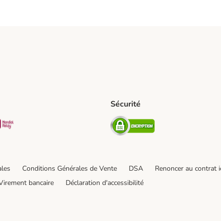
Sécurité
pping Method
D Shipping Method
Mondial relay Shipping Method
Security
od
hod
ales
Conditions Générales de Vente
DSA
Renoncer au contrat i
Virement bancaire
Déclaration d'accessibilité