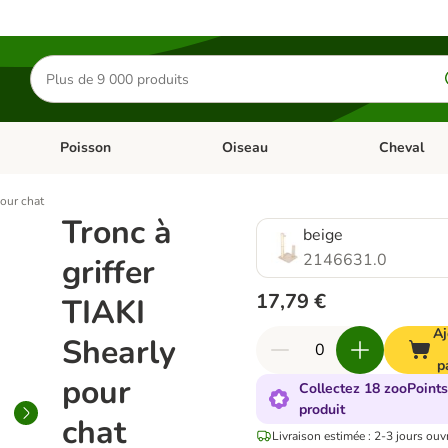
Rechercher
des
produits
Poisson
Oiseau
Cheval
Chat
Dérouler les catégories: Rongeur & Co
Dérouler les catégories: Poisson
Dérouler les 
pour chat
Tronc à
beige
2146631.0
griffer
17,79 €
TIAKI
Aj
Shearly
p
pour
Collectez 18 zooPoints
produit
chat
Livraison estimée : 2-3 jours ouv