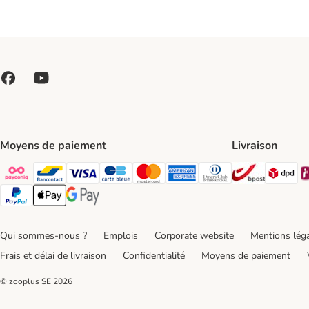
Moyens de paiement
Livraison
Bpost Shi
DP
Payconiq Payment Method
bancontact Payment Method
Visa Payment Method
carte bleue Payment Method
Master card Payment Method
American express Payment Meth
Diners club Payment Met
Paypal Payment Method
Apple Pay Payment Method
Google Pay Payment Method
Qui sommes-nous ?
Emplois
Corporate website
Mentions lég
Frais et délai de livraison
Confidentialité
Moyens de paiement
© zooplus SE
2026