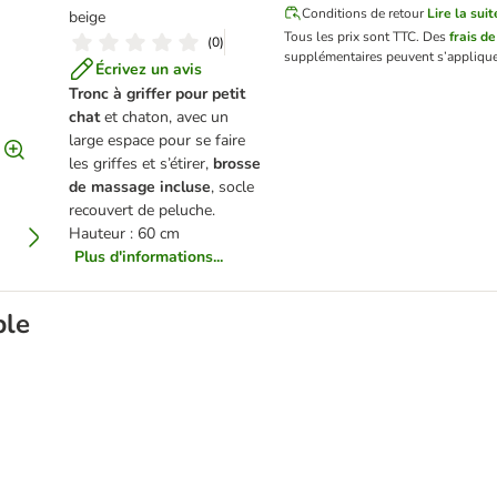
Conditions de retour
Lire la suit
beige
Tous les prix sont TTC.
Des
frais de
(
0
)
supplémentaires peuvent s’applique
Écrivez un avis
Tronc à griffer pour petit
chat
et chaton, avec un
large espace pour se faire
les griffes et s’étirer,
brosse
de massage incluse
, socle
recouvert de peluche.
Hauteur : 60 cm
Plus d'informations...
ble
ur petits animaux