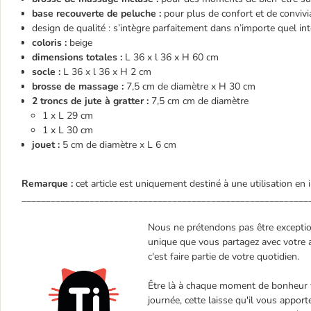
base recouverte de peluche :
pour plus de confort et de convivia
design de qualité : s’intègre parfaitement dans n’importe quel int
coloris :
beige
dimensions totales :
L 36 x l 36 x H 60 cm
socle :
L 36 x l 36 x H 2 cm
brosse de massage :
7,5 cm de diamètre x H 30 cm
2 troncs de jute à gratter :
7,5 cm cm de diamètre
1 x L 29 cm
1 x L 30 cm
jouet :
5 cm de diamètre x L 6 cm
Remarque :
cet article est uniquement destiné à une utilisation en i
___________________________________________________________
Nous ne prétendons pas être exceptionn
unique que vous partagez avec votre a
c'est faire partie de votre quotidien.
Être là à chaque moment de bonheur vé
journée, cette laisse qu'il vous appo