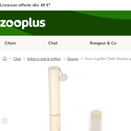
Livraison offerte dès 49 €*
Chien
Chat
Rongeur & Co
Dérouler les catégories: Chien
Dérouler les catégories: 
Chat
Arbre à chat & griffoir
Design
Tronc à griffer TIAKI Shearly 