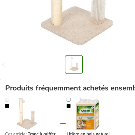
Produits fréquemment achetés ensem
Tronc à griffer TIAKI Shearly pour chat
Litière en bois naturel Anibest po
Cet article
:
Tronc à griffer
Litière en bois naturel