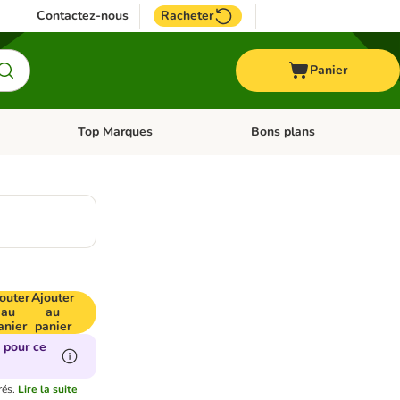
Contactez-nous
Racheter
Panier
Top Marques
Bons plans
catégories: Oiseau
Dérouler les catégories: Cheval
Dérouler les catégories: Top
outer
Ajouter
au
au
anier
panier
 pour ce
rés.
Lire la suite