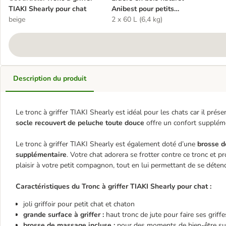
TIAKI Shearly pour chat
Anibest pour petits
beige
animaux
2 x 60 L (6,4 kg)
Description du produit
Le tronc à griffer TIAKI Shearly est idéal pour les chats car il prés
socle recouvert de peluche toute douce
offre un confort supplém
Le tronc à griffer TIAKI Shearly est également doté d’une
brosse d
supplémentaire
. Votre chat adorera se frotter contre ce tronc et pr
plaisir à votre petit compagnon, tout en lui permettant de se déten
Caractéristiques du Tronc à griffer TIAKI Shearly pour chat :
joli griffoir pour petit chat et chaton
grande surface à griffer :
haut tronc de jute pour faire ses griffe
brosse de massage incluse :
pour des moments de bien-être su