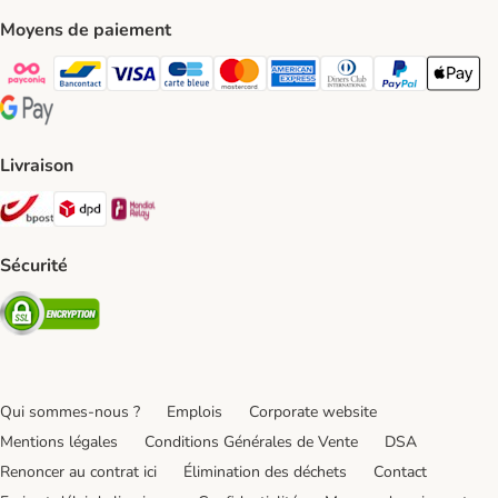
Moyens de paiement
Payconiq Payment Method
bancontact Payment Method
Visa Payment Method
carte bleue Payment Method
Master card Payment Method
American express Payment Meth
Diners club Payment Met
Paypal Payment 
Apple Pa
Google Pay Payment Method
Livraison
Bpost Shipping Method
DPD Shipping Method
Mondial relay Shipping Method
Sécurité
Security
Qui sommes-nous ?
Emplois
Corporate website
Mentions légales
Conditions Générales de Vente
DSA
Renoncer au contrat ici
Élimination des déchets
Contact