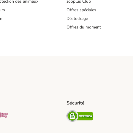
tection des animaux
zooplus Club
urs
Offres spéciales
on
Déstockage
Offres du moment
s
Sécurité
pping Method
D Shipping Method
Mondial relay Shipping Method
Security
od
hod