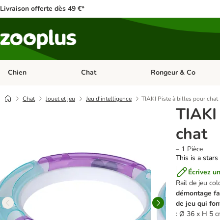
Livraison offerte dès 49 €*
Chien
Chat
Rongeur & Co
Dérouler les catégories: Chien
Dérouler les catégories: 
Chat
Jouet et jeu
Jeu d'intelligence
TIAKI Piste à billes pour chat
TIAKI 
chat
– 1 Pièce
This is a stars
Écrivez un
Rail de jeu col
démontage fa
de jeu qui fon
: Ø 36 x H 5 