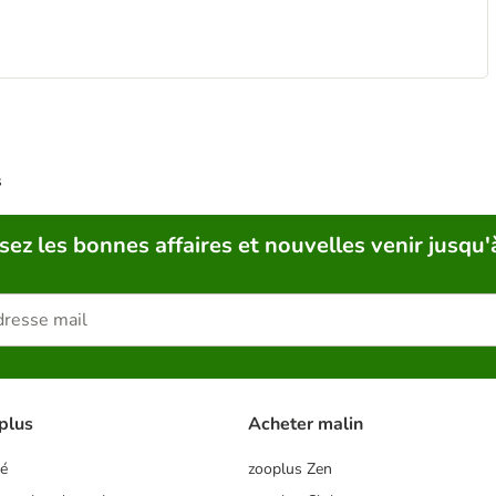
s
sez les bonnes affaires et nouvelles venir jusqu'
plus
Acheter malin
té
zooplus Zen