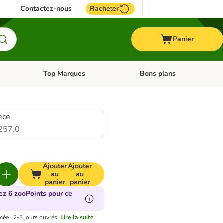
Contactez-nous
Racheter
Panier
Top Marques
Bons plans
catégories: Oiseau
Dérouler les catégories: Cheval
Dérouler les catégories: Top
èce
257.0
Ajouter
Ajouter
au
au
panier
panier
ez 6 zooPoints pour ce
mée : 2-3 jours ouvrés.
Lire la suite