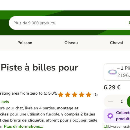
Rechercher
des
produits
Poisson
Oiseau
Cheval
Chat
Dérouler les catégories: Rongeur & Co
Dérouler les catégories: Poisson
Dérouler les 
Piste à billes pour
– 1 Pi
2196
6,29 €
 rating area from zero to 5: 5.0/5
(
1
)
 avis
oré pour chat, livré en 4 parties,
montage et
Collect
ciles
pour une utilisation flexible,
y compris 2 balles
produit
t des bruits de cliquetis
, attirent pour s'occuper, taille
cm
Plus d'informations...
Livraison esti