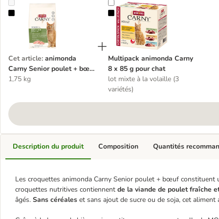
animonda Carny Senior poulet + bœuf pour chat
Multipack animonda Carny 8 x 85 
Cet article
:
animonda
Multipack animonda Carny
Carny Senior poulet + bœuf
8 x 85 g pour chat
pour chat
1,75 kg
lot mixte à la volaille (3
variétés)
Description du produit
Composition
Quantités recomma
Les croquettes animonda Carny Senior poulet + bœuf constituent 
croquettes nutritives contiennent
de la viande de poulet fraîche e
âgés.
Sans céréales
et sans ajout de sucre ou de soja, cet aliment 