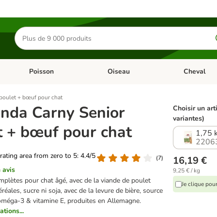
Rechercher
des
produits
Poisson
Oiseau
Cheval
Chat
Dérouler les catégories: Rongeur & Co
Dérouler les catégories: Poisson
Dérouler les 
poulet + bœuf pour chat
nda Carny Senior
Choisir un art
variantes)
t + bœuf pour chat
1,75 
2206
 rating area from zero to 5: 4.4/5
(
7
)
16,19 €
 avis
9,25 € / kg
plètes pour chat âgé, avec de la viande de poulet
Je clique pou
éréales, sucre ni soja, avec de la levure de bière, source
 oméga-3 & vitamine E, produites en Allemagne.
ations...