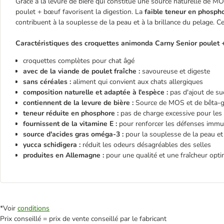
Grâce à la levure de bière qui constitue une source naturelle de 
poulet + bœuf favorisent la digestion. La
faible teneur en phosph
contribuent à la souplesse de la peau et à la brillance du pelage. 
Caractéristiques des croquettes animonda Carny Senior poulet +
croquettes complètes pour chat âgé
avec de la viande de poulet fraîche :
savoureuse et digeste
sans céréales :
aliment qui convient aux chats allergiques
composition naturelle et adaptée à l'espèce :
pas d'ajout de su
contiennent de la levure de bière :
Source de MOS et de bêta-gl
teneur réduite en phosphore :
pas de charge excessive pour les 
fournissent de la vitamine E :
pour renforcer les défenses immun
source d'acides gras oméga-3 :
pour la souplesse de la peau et 
yucca schidigera :
réduit les odeurs désagréables des selles
produites en Allemagne :
pour une qualité et une fraîcheur opt
*Voir
conditions
Prix conseillé = prix de vente conseillé par le fabricant