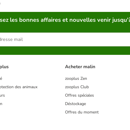
s
sez les bonnes affaires et nouvelles venir jusqu'
plus
Acheter malin
té
zooplus Zen
tection des animaux
zooplus Club
urs
Offres spéciales
on
Déstockage
Offres du moment
s