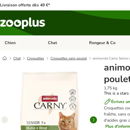
Livraison offerte dès 49 €*
Chien
Chat
Rongeur & Co
Dérouler les catégories: Chien
Dérouler les catégories: 
Chat
Croquettes
Croquettes sans poulet
animonda Carny Senior 
animo
poule
1,75 kg
This is a stars
Écrivez un
Croquettes com
fraîche, sans c
d'acides gras
Plus d'inform