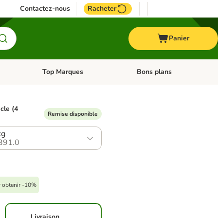
Contactez-nous
Racheter
Panier
Top Marques
Bons plans
catégories: Oiseau
Dérouler les catégories: Cheval
Dérouler les catégories: Top
icle (4
Remise disponible
kg
391.0
r obtenir -10%
Livraison