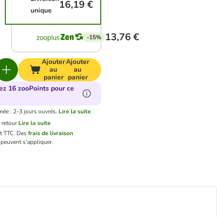
16,19 €
unique
13,76 €
-15%
Ajouter
Ajouter
au
au
panier
panier
ez 16 zooPoints pour ce
mée : 2-3 jours ouvrés.
Lire la suite
 retour
Lire la suite
nt TTC.
Des
frais de livraison
peuvent s’appliquer.