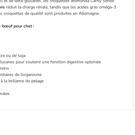
MOS et de bêta-glucanes, les croquettes animonda Carny Senior
ore
réduit la charge rénale, tandis que les acides gras oméga-3
Ces croquettes de qualité sont produites en Allemagne.
 bœuf pour chat :
cre ou de soja
ucanes pour soutenir une fonction digestive optimale
reins
itaires de l’organisme
à la brillance du pelage
imales