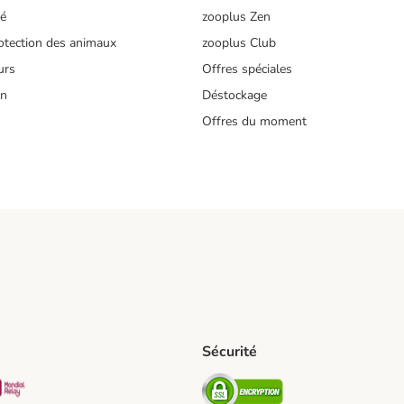
té
zooplus Zen
tection des animaux
zooplus Club
urs
Offres spéciales
on
Déstockage
Offres du moment
s
Sécurité
pping Method
D Shipping Method
Mondial relay Shipping Method
Security
od
hod