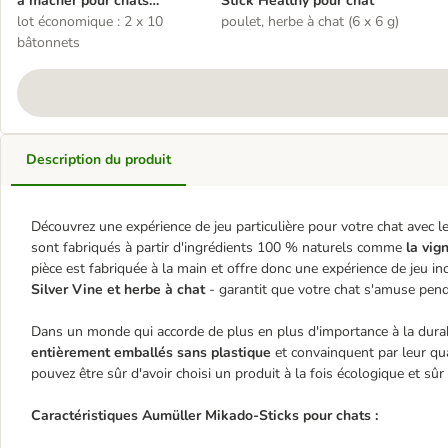
à mâcher pour chats
Stick Healthy pour chat
Mikado
lot économique : 2 x 10
poulet, herbe à chat (6 x 6 g)
bâtonnets
Description du produit
Découvrez une expérience de jeu particulière pour votre chat avec
sont fabriqués à partir d'ingrédients 100 % naturels comme
la vig
pièce est fabriquée à la main et offre donc une expérience de jeu i
Silver Vine et herbe à chat
- garantit que votre chat s'amuse pend
Dans un monde qui accorde de plus en plus d'importance à la durabi
entièrement emballés sans plastique
et convainquent par leur qua
pouvez être sûr d'avoir choisi un produit à la fois écologique et s
Caractéristiques Aumüller Mikado-Sticks pour chats :