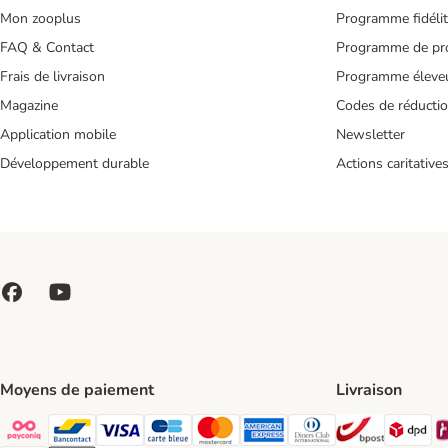
Mon zooplus
Programme fidéli
FAQ & Contact
Programme de pro
Frais de livraison
Programme éleve
Magazine
Codes de réducti
Application mobile
Newsletter
Développement durable
Actions caritative
Moyens de paiement
Livraison
Bpost Shi
DP
Payconiq Payment Method
bancontact Payment Method
Visa Payment Method
carte bleue Payment Method
Master card Payment Method
American express Payment Meth
Diners club Payment Met