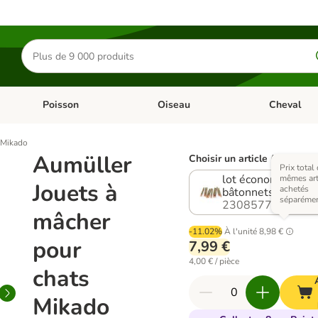
Rechercher
des
produits
Poisson
Oiseau
Cheval
Chat
Dérouler les catégories: Rongeur & Co
Dérouler les catégories: Poisson
Dérouler les 
 Mikado
Aumüller
Choisir un article (2 variant
Prix total
lot économique : 2
mêmes art
Jouets à
achetés
bâtonnets
séparéme
2308577.0
mâcher
-11.02%
À l'unité
8,98 €
pour
7,99 €
4,00 € / pièce
chats
Mikado