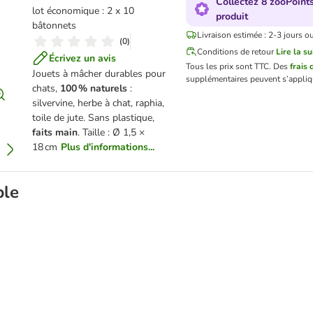
Collectez 8 zooPoint
lot économique : 2 x 10
produit
bâtonnets
Livraison estimée : 2-3 jours o
(
0
)
Conditions de retour
Lire la su
Écrivez un avis
Tous les prix sont TTC.
Des
frais 
Jouets à mâcher durables pour
supplémentaires peuvent s’appliq
chats,
100 % naturels
:
silvervine, herbe à chat, raphia,
toile de jute. Sans plastique,
faits main
. Taille : Ø 1,5 ×
18 cm
Plus d'informations...
ble
lthy pour chat