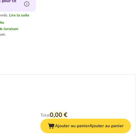
s pour ce
uvrés.
Lire la suite
ite
de livraison
uer.
0,00 €
Total
Ajouter au panier
Ajouter au panier