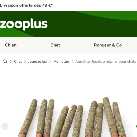
Livraison offerte dès 49 €*
Chien
Chat
Rongeur & Co
Dérouler les catégories: Chien
Dérouler les catégories: 
Chat
Jouet et jeu
Aumüller
Aumüller Jouets à mâcher pour chats