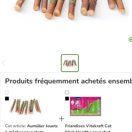
Produits fréquemment achetés ensem
Aumüller Jouets à mâcher pour chats Mikado
Friandises Vitakraft Cat Stick Hea
Cet article
:
Aumüller Jouets
Friandises Vitakraft Cat