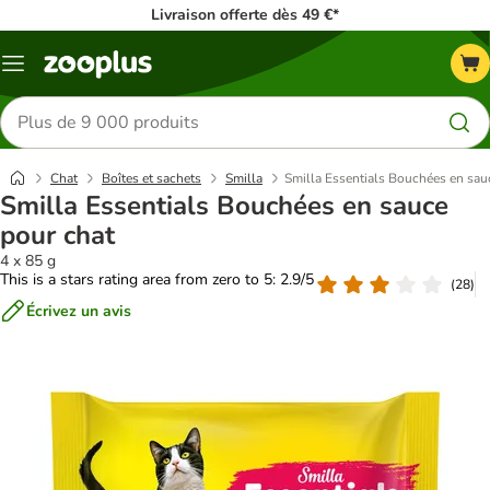
Livraison offerte dès 49 €*
Menu
Rechercher
des
produits
Chat
Boîtes et sachets
Smilla
Smilla Essentials Bouchées en sau
Smilla Essentials Bouchées en sauce
pour chat
4 x 85 g
This is a stars rating area from zero to 5: 2.9/5
(
28
)
Écrivez un avis