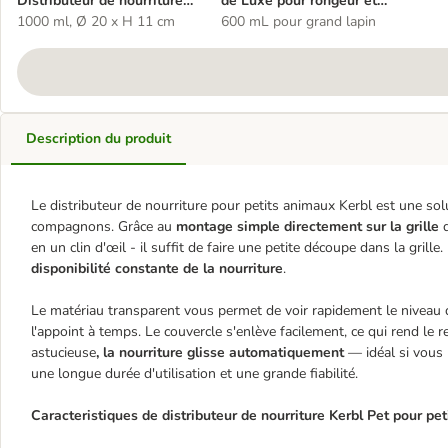
Distributeur de nourriture
de Luxe pour rongeur et
pour petits animaux
1000 ml, Ø 20 x H 11 cm
lapin
600 mL pour grand lapin
Description du produit
Le distributeur de nourriture pour petits animaux Kerbl est une solu
compagnons. Grâce au
montage simple directement sur la grille
d
en un clin d'œil - il suffit de faire une petite découpe dans la grille
disponibilité constante de la nourriture
.
Le matériau transparent vous permet de voir rapidement le niveau 
l'appoint à temps. Le couvercle s'enlève facilement, ce qui rend le
astucieuse
, la nourriture glisse automatiquement
— idéal si vous
une longue durée d'utilisation et une grande fiabilité.
Caracteristiques de distributeur de nourriture Kerbl Pet pour pet