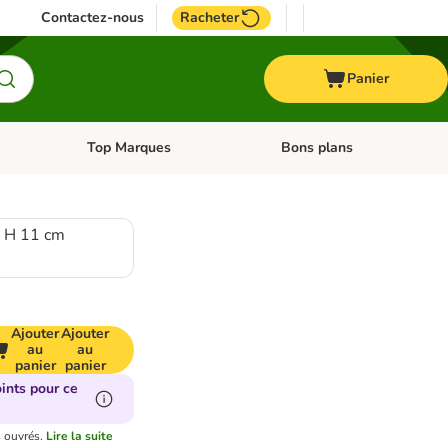
Contactez-nous
Racheter
Panier
Top Marques
Bons plans
catégories: Oiseau
Dérouler les catégories: Cheval
Dérouler les catégories: Top
x H 11 cm
Ajouter
Ajouter
au
au
panier
panier
ints pour ce
s ouvrés.
Lire la suite