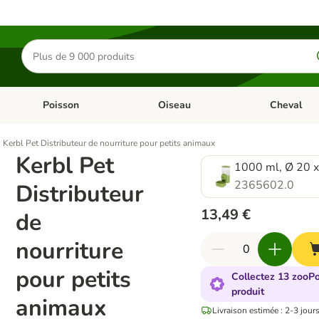
Rechercher
des
produits
Poisson
Oiseau
Cheval
Chat
Dérouler les catégories: Rongeur & Co
Dérouler les catégories: Poisson
Dérouler les 
Kerbl Pet Distributeur de nourriture pour petits animaux
Kerbl Pet
1000 ml, Ø 20 
2365602.0
Distributeur
13,49 €
de
nourriture
pour petits
Collectez 13 zooPo
produit
animaux
Livraison estimée : 2-3 jour