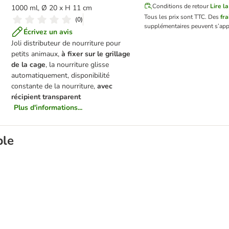
Conditions de retour
Lire la
1000 ml, Ø 20 x H 11 cm
Tous les prix sont TTC.
Des
fra
(
0
)
supplémentaires peuvent s’app
Écrivez un avis
Joli distributeur de nourriture pour
petits animaux,
à fixer sur le grillage
de la cage
, la nourriture glisse
automatiquement, disponibilité
constante de la nourriture,
avec
récipient transparent
Plus d'informations...
ble
 pour rongeur et lapin