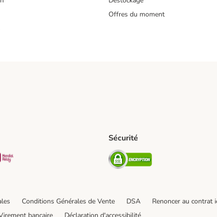
on
Déstockage
Offres du moment
s
Sécurité
pping Method
D Shipping Method
Mondial relay Shipping Method
Security
od
hod
ales
Conditions Générales de Vente
DSA
Renoncer au contrat i
Virement bancaire
Déclaration d'accessibilité