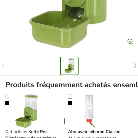
Produits fréquemment achetés ensem
Kerbl Pet Distributeur de nourriture pour petits animaux
Abreuvoir-biberon Classic de Luxe
Cet article
:
Kerbl Pet
Abreuvoir-biberon Classic