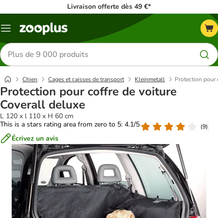
Livraison offerte dès 49 €*
Menu
Rechercher
des
produits
Chien
Cages et caisses de transport
Kleinmetall
Protection pour 
Protection pour coffre de voiture
Coverall deluxe
L 120 x l 110 x H 60 cm
This is a stars rating area from zero to 5: 4.1/5
(
9
)
Écrivez un avis