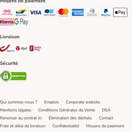
Moyens de paiement
Payconiq Payment Method
bancontact Payment Method
Visa Payment Method
carte bleue Payment Method
Master card Payment Method
American express Payment Meth
Diners club Payment Met
Paypal Payment 
Apple Pa
Klarna Payment Method
Google Pay Payment Method
Livraison
Bpost Shipping Method
DPD Shipping Method
Mondial relay Shipping Method
Sécurité
Security
Qui sommes-nous ?
Emplois
Corporate website
Mentions légales
Conditions Générales de Vente
DSA
Renoncer au contrat ici
Élimination des déchets
Contact
Frais et délai de livraison
Confidentialité
Moyens de paiement