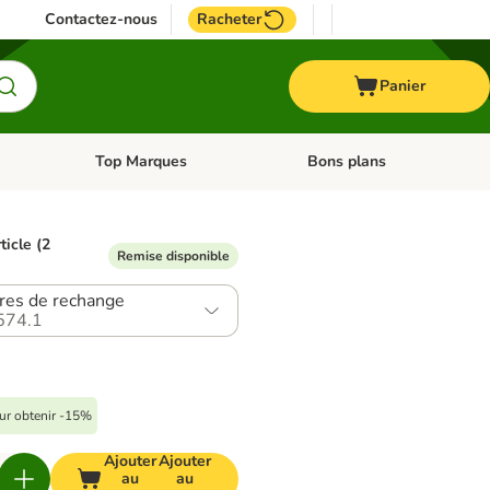
Contactez-nous
Racheter
Panier
Top Marques
Bons plans
catégories: Oiseau
Dérouler les catégories: Cheval
Dérouler les catégories: Top
ticle (2
Remise disponible
ltres de rechange
574.1
our obtenir -15%
Ajouter
Ajouter
au
au