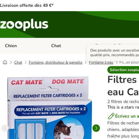
Livraison offerte dès 49 €*
Chien
Chat
Rongeur & Co
Dérouler les catégories: Chien
Dérouler les catégories: 
Des produits avec un excelle
qualité-prix, recommandés pa
Chat
Fontaine, distributeur & gamelle
Fontaine à eau
Filtres pour
Sélection zoopl
Filtres
eau Ca
2 filtres de rec
This is a stars r
Écrivez un a
Filtres de recha
chiens, adaptées 
fraîche plus lon