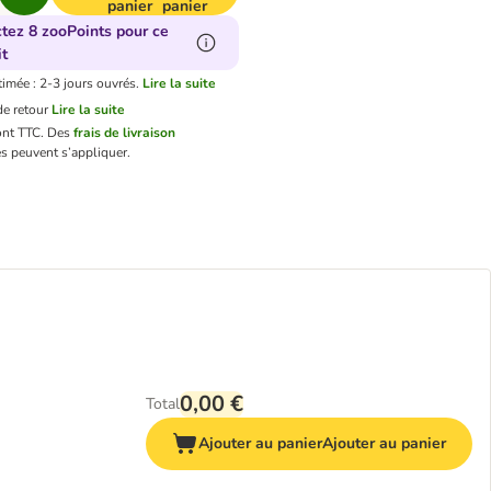
panier
panier
ctez 8 zooPoints pour ce
t
timée : 2-3 jours ouvrés.
Lire la suite
e retour
Lire la suite
ont TTC.
Des
frais de livraison
s peuvent s’appliquer.
0,00 €
Total
Ajouter au panier
Ajouter au panier