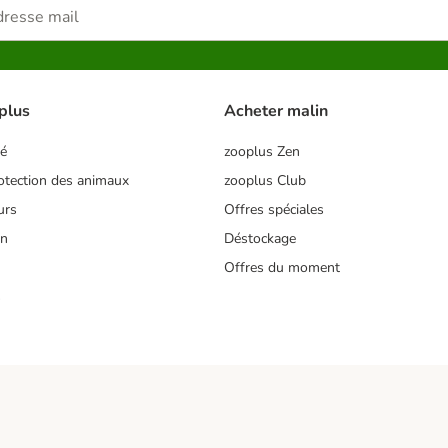
plus
Acheter malin
té
zooplus Zen
tection des animaux
zooplus Club
urs
Offres spéciales
on
Déstockage
Offres du moment
s