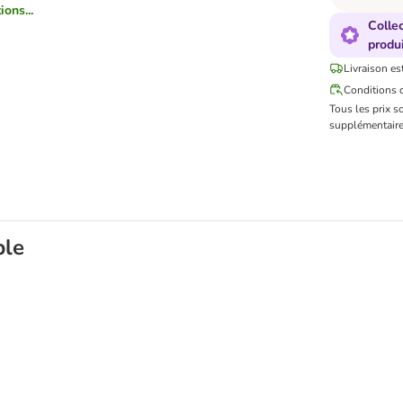
ions...
Colle
produi
Livraison es
Conditions d
Tous les prix s
supplémentaire
ble
Closer Pets 2 L