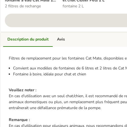
fontaine à eau Cat Mate 2
et chat Closer Pets 2 L
L
2 filtres de rechange
fontaine 2 L
Description du produit
Avis
Filtres de remplacement pour les fontaines Cat Mate, disponibles en
Convient aux modèles de fontaines de 6 litres et 2 litres de Cat
Fontaine à boire, idéale pour chat et chien
Veuillez noter :
En cas d'utilisation avec un seul chat/chien, il est recommandé de re
animaux domestiques ou plus, un remplacement plus fréquent peut s'a
entraînerait une défaillance prématurée de la pompe.
Remarque :
En cas d'utilisation pour plusieurs animaux, nous recommandons de 