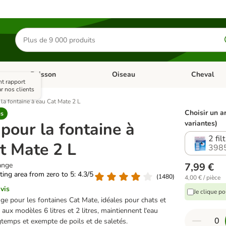
Rechercher
des
produits
Poisson
Oiseau
Cheval
Chat
Dérouler les catégories: Rongeur & Co
Dérouler les catégories: Poisson
Dérouler les 
nt rapport
r nos clients
 la fontaine à eau Cat Mate 2 L
Choisir un ar
us
 pour la fontaine à
variantes)
2 fi
t Mate 2 L
398
hange
7,99 €
ating area from zero to 5: 4.3/5
(
1480
)
4,00 € / pièce
vis
Je clique p
nge pour les fontaines Cat Mate, idéales pour chats et
aux modèles 6 litres et 2 litres, maintiennent l'eau
gtemps et exempte de poils et de saletés.