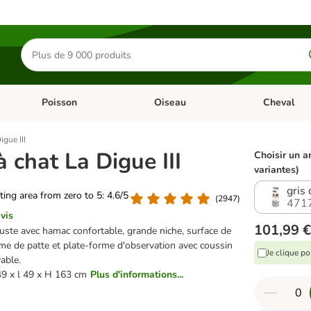
Rechercher
des
produits
Poisson
Oiseau
Cheval
Chat
Dérouler les catégories: Rongeur & Co
Dérouler les catégories: Poisson
Dérouler les 
igue III
 chat La Digue III
Choisir un ar
variantes)
gris 
ating area from zero to 5: 4.6/5
(
2947
)
471
vis
101,99 €
uste avec hamac confortable, grande niche, surface de
me de patte et plate-forme d'observation avec coussin
Je clique p
able.
49 x l 49 x H 163 cm
Plus d'informations...