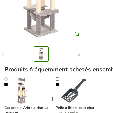
Produits fréquemment achetés ensem
Arbre à chat La Digue III
Pelle à litière pour chat
Cet article
:
Arbre à chat La
Pelle à litière pour chat