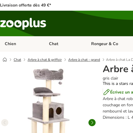
Livraison offerte dès 49 €*
Chien
Chat
Rongeur & Co
Dérouler les catégories: Chien
Dérouler les catégories: 
Chat
Arbre à chat & griffoir
Arbre à chat - grand
Arbre à chat La D
Arbre à
gris clair
This is a stars r
Écrivez un a
Arbre à chat rob
couchage en for
rembourré et lav
Dimensions : L 