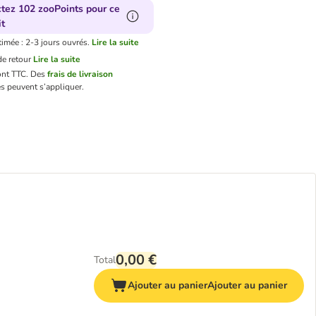
ctez 102 zooPoints pour ce
t
timée : 2-3 jours ouvrés.
Lire la suite
e retour
Lire la suite
ont TTC.
Des
frais de livraison
s peuvent s’appliquer.
0,00 €
Total
Ajouter au panier
Ajouter au panier