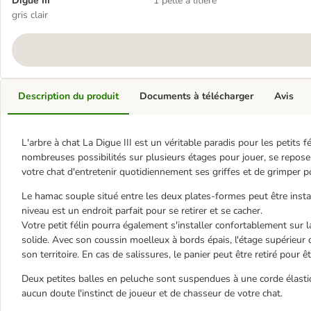
Digue III
1 pelle à litière
gris clair
Description du produit
Documents à télécharger
Avis
L'arbre à chat La Digue III est un véritable paradis pour les petits f
nombreuses possibilités sur plusieurs étages pour jouer, se reposer 
votre chat d'entretenir quotidiennement ses griffes et de grimper po
Le hamac souple situé entre les deux plates-formes peut être instal
niveau est un endroit parfait pour se retirer et se cacher.
Votre petit félin pourra également s'installer confortablement sur 
solide. Avec son coussin moelleux à bords épais, l'étage supérieur d
son territoire. En cas de salissures, le panier peut être retiré pour ê
Deux petites balles en peluche sont suspendues à une corde élasti
aucun doute l'instinct de joueur et de chasseur de votre chat.