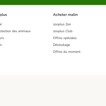
plus
Acheter malin
té
zooplus Zen
tection des animaux
zooplus Club
urs
Offres spéciales
on
Déstockage
Offres du moment
s