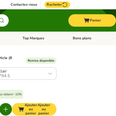
Contactez-nous
Racheter
Panier
Top Marques
Bons plans
catégories: Oiseau
Dérouler les catégories: Cheval
Dérouler les catégories: Top
ticle (8
Remise disponible
clair
794.5
our obtenir -10%
Ajouter
Ajouter
au
au
panier
panier