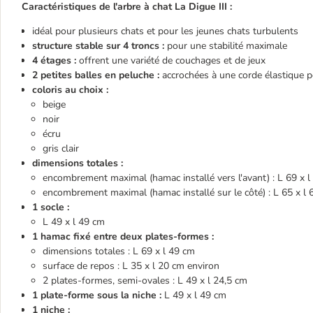
Caractéristiques de l'arbre à chat La Digue III :
idéal pour plusieurs chats et pour les jeunes chats turbulents
structure stable sur 4 troncs :
pour une stabilité maximale
4 étages :
offrent une variété de couchages et de jeux
2 petites balles en peluche :
accrochées à une corde élastique pou
coloris au choix :
beige
noir
écru
gris clair
dimensions totales :
encombrement maximal (hamac installé vers l'avant) : L 69 x 
encombrement maximal (hamac installé sur le côté) : L 65 x l
1 socle :
L 49 x l 49 cm
1 hamac fixé entre deux plates-formes :
dimensions totales : L 69 x l 49 cm
surface de repos : L 35 x l 20 cm environ
2 plates-formes, semi-ovales : L 49 x l 24,5 cm
1 plate-forme sous la niche :
L 49 x l 49 cm
1 niche :