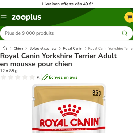
Livraison offerte dès 49 €*
Menu
Rechercher
des
produits
Chien
Boîtes et sachets
Royal Canin
Royal Canin Yorkshire Terri
Royal Canin Yorkshire Terrier Adult
en mousse pour chien
12 x 85 g
Écrivez un avis
(
0
)