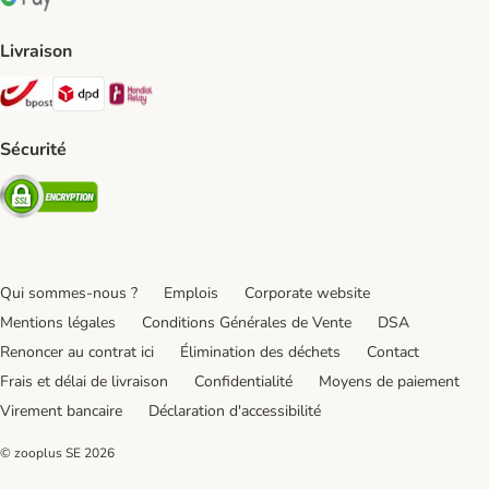
Google Pay Payment Method
Livraison
Bpost Shipping Method
DPD Shipping Method
Mondial relay Shipping Method
Sécurité
Security
Qui sommes-nous ?
Emplois
Corporate website
Mentions légales
Conditions Générales de Vente
DSA
Renoncer au contrat ici
Élimination des déchets
Contact
Frais et délai de livraison
Confidentialité
Moyens de paiement
Virement bancaire
Déclaration d'accessibilité
© zooplus SE
2026