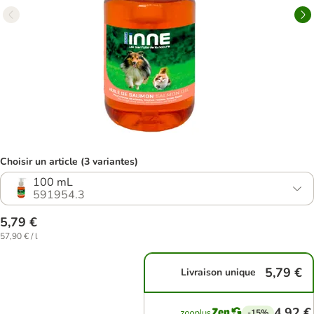
Choisir un article (3 variantes)
100 mL
591954.3
5,79 €
57,90 € / l
5,79 €
Livraison unique
4,92 €
-15%