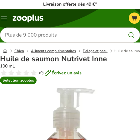
Livraison offerte dès 49 €*
Menu
Rechercher
des
produits
Chien
Aliments complémentaires
Pelage et peau
Huile de saumo
Huile de saumon Nutrivet Inne
100 mL
Écrivez un avis
(
0
)
Sélection zooplus