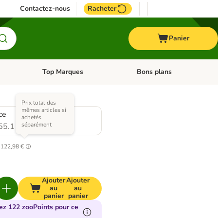
Contactez-nous
Racheter
Panier
Top Marques
Bons plans
catégories: Oiseau
Dérouler les catégories: Cheval
Dérouler les catégories: Top
Prix total des
mêmes articles si
ce
achetés
séparément
55.11
122,98 €
Ajouter
Ajouter
au
au
panier
panier
ez 122 zooPoints pour ce