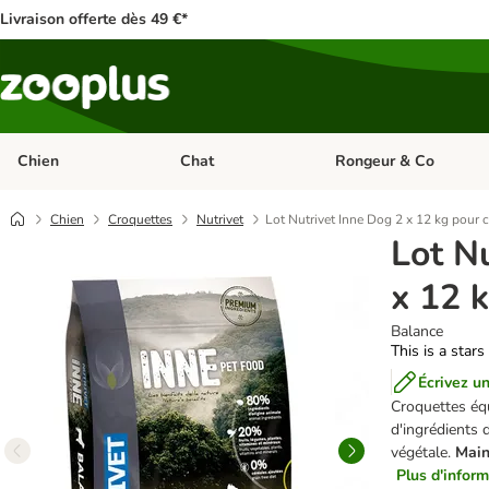
Livraison offerte dès 49 €*
Chien
Chat
Rongeur & Co
Dérouler les catégories: Chien
Dérouler les catégories: 
Chien
Croquettes
Nutrivet
Lot Nutrivet Inne Dog 2 x 12 kg pour 
Lot N
x 12 
Balance
This is a stars
Écrivez un
Croquettes équ
d'ingrédients 
végétale.
Main
Plus d'inform