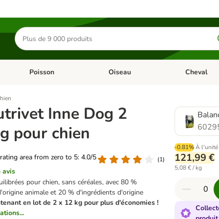
Rechercher
des
produits
Poisson
Oiseau
Cheval
Chat
Dérouler les catégories: Rongeur & Co
Dérouler les catégories: Poisson
Dérouler les 
chien
utrivet Inne Dog 2
Balan
6029
kg pour chien
-0.81%
À l'unité
121,99 €
 rating area from zero to 5: 4.0/5
(
1
)
5,08 € / kg
 avis
ilibrées pour chien, sans céréales, avec 80 %
d'origine animale et 20 % d'ingrédients d'origine
tenant en lot de 2 x 12 kg pour plus d'économies !
Collect
ations...
produit