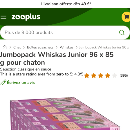
Livraison offerte dès 49 €*
Menu
Rechercher
des
produits
Chat
Boîtes et sachets
Whiskas
Jumbopack Whiskas Junior 96 x 
Jumbopack Whiskas Junior 96 x 85
g pour chaton
Sélection classique en sauce
This is a stars rating area from zero to 5: 4.3/5
(
395
)
Écrivez un avis