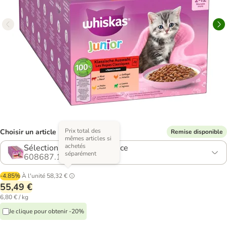
Prix total des
Choisir un article (2 variantes)
Remise disponible
mêmes articles si
achetés
Sélection classique en sauce
séparément
608687.12
-4.85%
À l'unité
58,32 €
55,49 €
6,80 € / kg
Je clique pour obtenir -20%