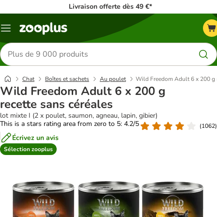
Livraison offerte dès 49 €*
Menu
Rechercher
des
produits
Chat
Boîtes et sachets
Au poulet
Wild Freedom Adult 6 x 200 g r
Wild Freedom Adult 6 x 200 g
recette sans céréales
lot mixte I (2 x poulet, saumon, agneau, lapin, gibier)
This is a stars rating area from zero to 5: 4.2/5
(
1062
)
Écrivez un avis
Sélection zooplus