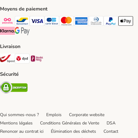
Moyens de paiement
Payconiq Payment Method
bancontact Payment Method
Visa Payment Method
carte bleue Payment Method
Master card Payment Method
American express Payment Meth
Diners club Payment Met
Paypal Payment 
Apple Pa
Klarna Payment Method
Google Pay Payment Method
Livraison
Bpost Shipping Method
DPD Shipping Method
Mondial relay Shipping Method
Sécurité
Security
Qui sommes-nous ?
Emplois
Corporate website
Mentions légales
Conditions Générales de Vente
DSA
Renoncer au contrat ici
Élimination des déchets
Contact