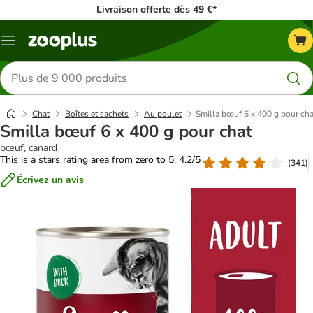
Livraison offerte dès 49 €*
Menu
Rechercher
des
produits
Chat
Boîtes et sachets
Au poulet
Smilla bœuf 6 x 400 g pour cha
Smilla bœuf 6 x 400 g pour chat
bœuf, canard
This is a stars rating area from zero to 5: 4.2/5
(
341
)
Écrivez un avis