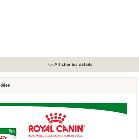
 chien
Afficher les détails
ndées