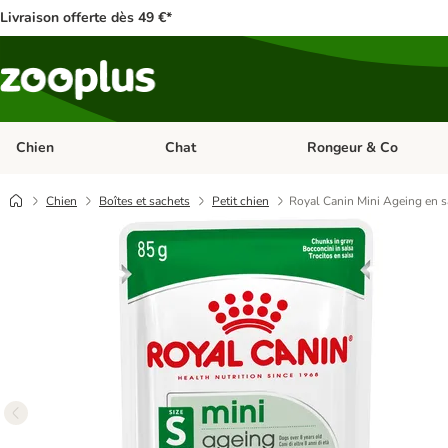
Livraison offerte dès 49 €*
Chien
Chat
Rongeur & Co
Dérouler les catégories: Chien
Dérouler les catégories: 
Chien
Boîtes et sachets
Petit chien
Royal Canin Mini Ageing en s