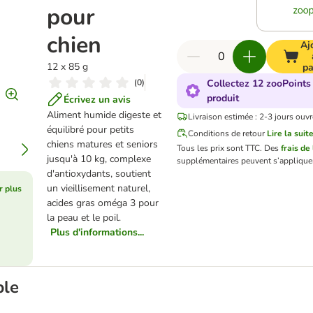
pour
chien
Aj
12 x 85 g
pa
(
0
)
Collectez 12 zooPoints
produit
Écrivez un avis
Aliment humide digeste et
Livraison estimée : 2-3 jours ouvr
équilibré pour petits
Conditions de retour
Lire la suit
chiens matures et seniors
Tous les prix sont TTC.
Des
frais de
jusqu'à 10 kg, complexe
supplémentaires peuvent s’applique
d'antioxydants, soutient
un vieillisement naturel,
r plus
acides gras oméga 3 pour
la peau et le poil.
Plus d'informations...
ble