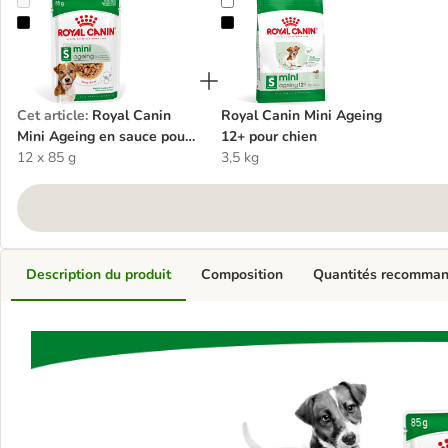
Royal Canin Mini Ageing en sauce pour chien
Royal Canin Mini Ageing 12+ pour
Cet article
:
Royal Canin
Royal Canin Mini Ageing
Mini Ageing en sauce pour
12+ pour chien
chien
12 x 85 g
3,5 kg
Description du produit
Composition
Quantités recomma