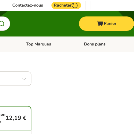
Contactez-nous
Racheter
Panier
Top Marques
Bons plans
catégories: Oiseau
Dérouler les catégories: Cheval
Dérouler les catégories: Top
)
son
12,19 €
e