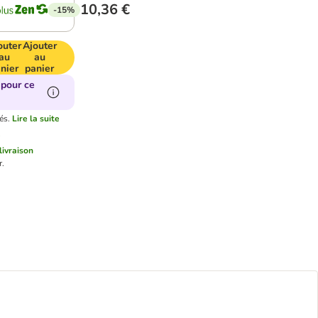
10,36 €
-15%
outer
Ajouter
au
au
nier
panier
 pour ce
és.
Lire la suite
e
 livraison
r.