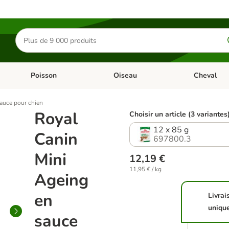
Rechercher
des
produits
Poisson
Oiseau
Cheval
Chat
Dérouler les catégories: Rongeur & Co
Dérouler les catégories: Poisson
Dérouler les 
auce pour chien
Royal
Choisir un article (3 variantes
12 x 85 g
Canin
697800.3
Mini
12,19 €
11,95 € / kg
Ageing
en
Livrai
uniqu
sauce