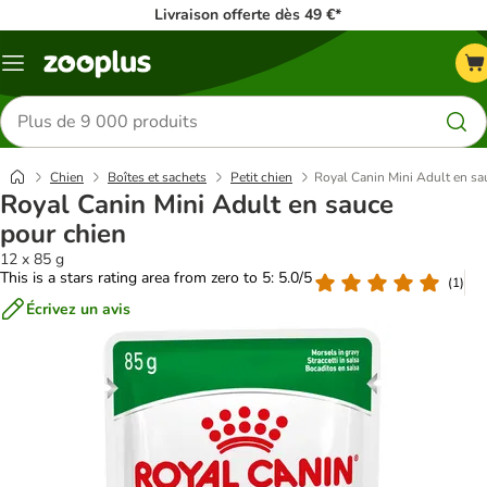
Livraison offerte dès 49 €*
Menu
Rechercher
des
produits
Chien
Boîtes et sachets
Petit chien
Royal Canin Mini Adult en sa
Royal Canin Mini Adult en sauce
pour chien
12 x 85 g
This is a stars rating area from zero to 5: 5.0/5
(
1
)
Écrivez un avis