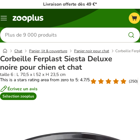
Livraison offerte dès 49 €*
Menu
Rechercher
des
produits
Chat
Panier, lit & couverture
Panier noir pour chat
Corbeille Ferp
Corbeille Ferplast Siesta Deluxe
noire pour chien et chat
taille 6 : L 70,5 x l 52 x H 23,5 cm
This is a stars rating area from zero to 5: 4.7/5
(
250
)
Écrivez un avis
Sélection zooplus