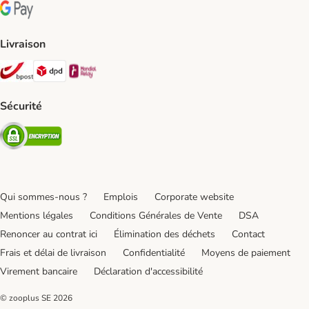
Google Pay Payment Method
Livraison
Bpost Shipping Method
DPD Shipping Method
Mondial relay Shipping Method
Sécurité
Security
Qui sommes-nous ?
Emplois
Corporate website
Mentions légales
Conditions Générales de Vente
DSA
Renoncer au contrat ici
Élimination des déchets
Contact
Frais et délai de livraison
Confidentialité
Moyens de paiement
Virement bancaire
Déclaration d'accessibilité
© zooplus SE
2026