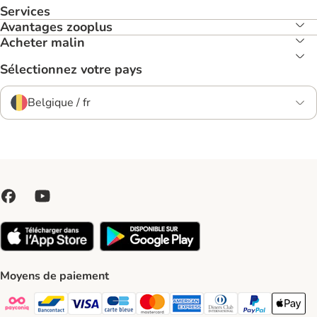
Services
Avantages zooplus
Acheter malin
Sélectionnez votre pays
Belgique / fr
Moyens de paiement
Payconiq Payment Method
bancontact Payment Method
Visa Payment Method
carte bleue Payment Method
Master card Payment Method
American express Payment Meth
Diners club Payment Met
Paypal Payment 
Apple Pa