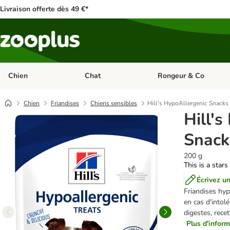
Livraison offerte dès 49 €*
Chien
Chat
Rongeur & Co
Dérouler les catégories: Chien
Dérouler les catégories: 
Chien
Friandises
Chiens sensibles
Hill's HypoAllergenic Snacks
Hill'
Snack
200 g
This is a stars
Écrivez un
Friandises hyp
en cas d'intol
digestes, recet
Plus d'inform