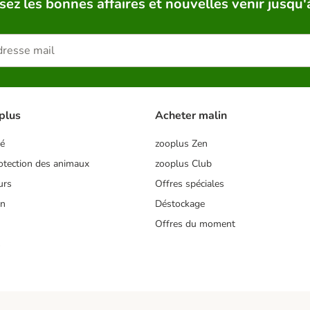
sez les bonnes affaires et nouvelles venir jusqu'
plus
Acheter malin
té
zooplus Zen
tection des animaux
zooplus Club
urs
Offres spéciales
on
Déstockage
Offres du moment
s