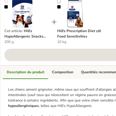
Hill's HypoAllergenic Snacks pour chien
Hill's Prescription Diet z/d Food Sen
Cet article
:
Hill's
Hill's Prescription Diet z/d
HypoAllergenic Snacks
Food Sensitivities
pour chien
200 g
10 kg
Description du produit
Composition
Quantités recomma
Les chiens aiment grignoter, même ceux qui souffrent d'allergies al
intestinales (sauf ceux qui nécessitent un régime pauvre en graisse
tolérance à certains ingrédients. Afin que que votre chien sensible n
hypoallergéniques
, telles que Hill's HypoAllergenic.