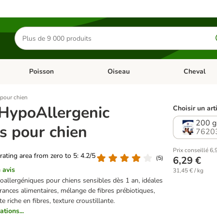
Rechercher
des
produits
Poisson
Oiseau
Cheval
Chat
Dérouler les catégories: Rongeur & Co
Dérouler les catégories: Poisson
Dérouler les 
 pour chien
s HypoAllergenic
Choisir un art
200 g
s pour chien
7620
Prix conseillé 6,
 rating area from zero to 5: 4.2/5
(
5
)
6,29 €
 avis
31,45 € / kg
oallergéniques pour chiens sensibles dès 1 an, idéales
érances alimentaires, mélange de fibres prébiotiques,
te riche en fibres, texture croustillante.
ations...