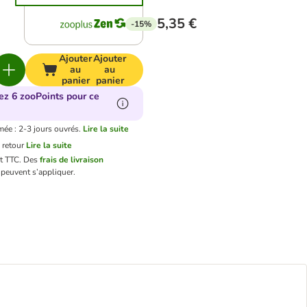
5,35 €
-15%
Ajouter
Ajouter
au
au
panier
panier
ez 6 zooPoints pour ce
mée : 2-3 jours ouvrés.
Lire la suite
 retour
Lire la suite
nt TTC.
Des
frais de livraison
peuvent s’appliquer.