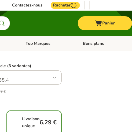
Contactez-nous
Racheter
Panier
Top Marques
Bons plans
catégories: Oiseau
Dérouler les catégories: Cheval
Dérouler les catégories: Top
icle (3 variantes)
35.4
99 €
Livraison
6,29 €
unique