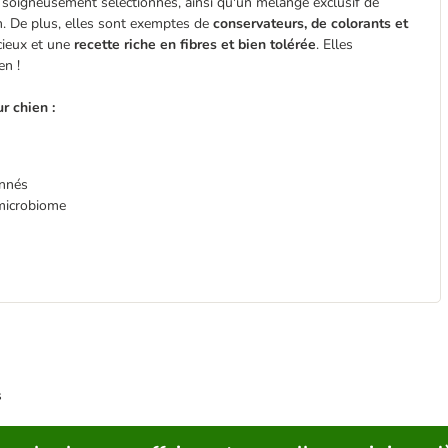
s soigneusement sélectionnés, ainsi qu'un mélange exclusif de
n. De plus, elles sont exemptes de
conservateurs, de colorants et
icieux et une
recette riche en fibres et bien tolérée
. Elles
en !
r chien :
onnés
 microbiome
s