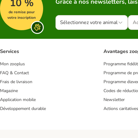
10 %
Grâce à nos newsletters, lais
de remise pour
votre inscription
Sélectionnez votre animal
Services
Avantages zoo
Mon zooplus
Programme fidéli
FAQ & Contact
Programme de pro
Frais de livraison
Programme éleve
Magazine
Codes de réducti
Application mobile
Newsletter
Développement durable
Actions caritative