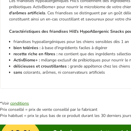
Les friandises hypoallergéniques Hill's contiennent des ingrédient
prébiotiques ActivBiome+ pour nourrir le microbiome de votre chie
d'arômes artificiels
. Ces friandises se distinguent par un goût dél
constituent ainsi un en-cas croustillant et savoureux pour votre chi
Caractéristiques des friandises Hill's HypoAllergenic Snacks pou
friandises hypoallergéniques pour les chiens sensibles dès 1 an
bien tolérées :
à base d'ingrédients faciles à digérer
recette riche en fibres :
ne contient que des ingrédients sélecti
ActivBiome+ :
mélange exclusif de prébiotiques pour nourrir le
délicieuses et croustillantes :
grande appétence chez les chiens
sans
colorants, arômes, ni conservateurs artificiels
*Voir
conditions
Prix conseillé = prix de vente conseillé par le fabricant
Prix habituel = prix le plus bas de ce produit durant les 30 derniers jour