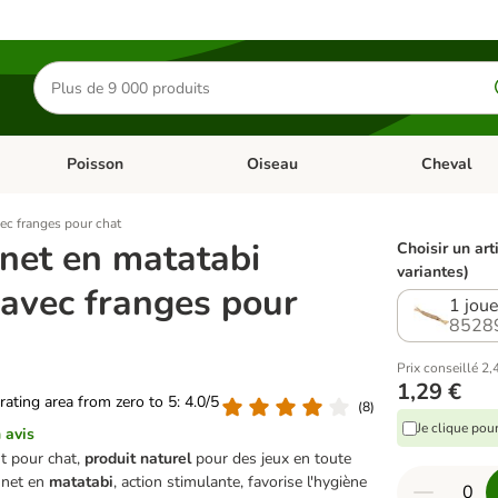
Rechercher
des
produits
Poisson
Oiseau
Cheval
Chat
Dérouler les catégories: Rongeur & Co
Dérouler les catégories: Poisson
Dérouler les 
vec franges pour chat
net en matatabi
Choisir un art
variantes)
 avec franges pour
1 joue
8528
Prix conseillé 2,
1,29 €
 rating area from zero to 5: 4.0/5
(
8
)
Je clique pou
 avis
t pour chat,
produit naturel
pour des jeux en toute
nnet en
matatabi
, action stimulante,
favorise l'hygiène