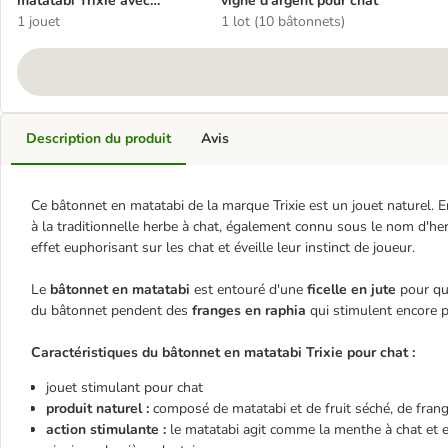
matatabi Trixie avec
vigne d'argent pour chat
franges pour chat
1 jouet
1 lot (10 bâtonnets)
Description du produit
Avis
Ce bâtonnet en matatabi de la marque Trixie est un jouet naturel. En
à la traditionnelle herbe à chat, également connu sous le nom d'he
effet euphorisant sur les chat et éveille leur instinct de joueur.
Le
bâtonnet en matatabi
est entouré d'une
ficelle en jute
pour que
du bâtonnet pendent des
franges en raphia
qui stimulent encore pl
Caractéristiques du bâtonnet en matatabi Trixie pour chat :
jouet stimulant pour chat
produit naturel :
composé de matatabi et de fruit séché, de frange
action stimulante :
le matatabi agit comme la menthe à chat et en