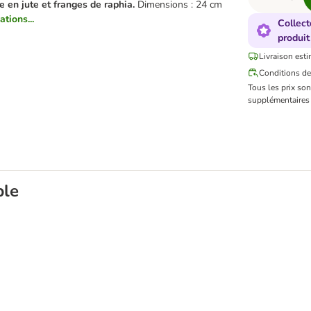
le en ju
te et franges de raphia.
Dimensions : 24 cm
ations...
Collect
produit
Livraison esti
Conditions de
Tous les prix so
supplémentaires 
ble
rgent pour chat