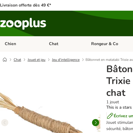
Livraison offerte dès 49 €*
Chien
Chat
Rongeur & Co
Dérouler les catégories: Chien
Dérouler les catégories: 
Chat
Jouet et jeu
Jeu d'intelligence
Bâtonnet en matatabi Trixie a
Bâton
Trixie
chat
1 jouet
This is a stars
Écrivez un
Jouet stimulan
sécurité, bâto