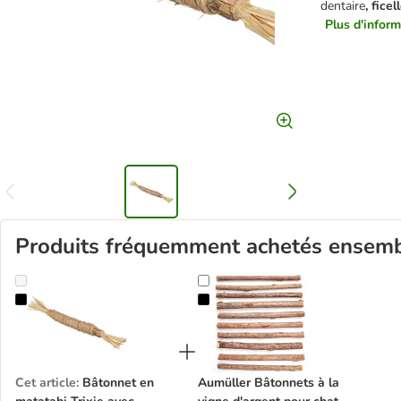
dentaire
, ficel
Plus d'inform
Produits fréquemment achetés ensem
Bâtonnet en matatabi Trixie avec franges pour chat
Aumüller Bâtonnets à la vigne d'a
Cet article
:
Bâtonnet en
Aumüller Bâtonnets à la