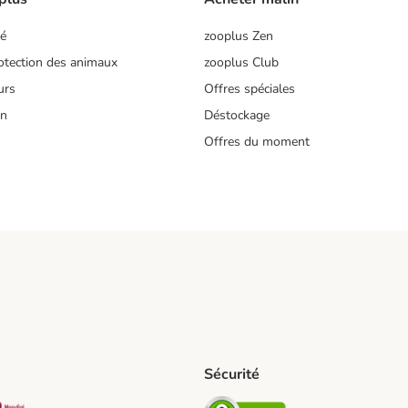
té
zooplus Zen
tection des animaux
zooplus Club
urs
Offres spéciales
on
Déstockage
Offres du moment
s
Sécurité
pping Method
D Shipping Method
Mondial relay Shipping Method
Security