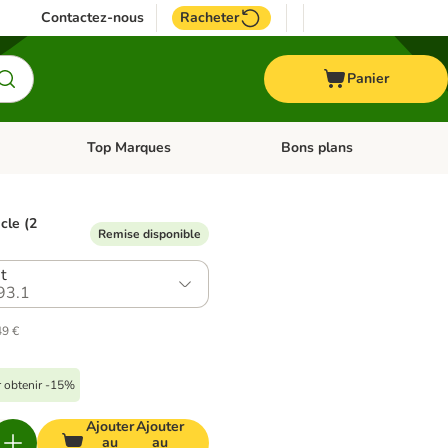
Contactez-nous
Racheter
Panier
Top Marques
Bons plans
catégories: Oiseau
Dérouler les catégories: Cheval
Dérouler les catégories: Top
icle (2
Remise disponible
t
93.1
49 €
r obtenir -15%
Ajouter
Ajouter
au
au