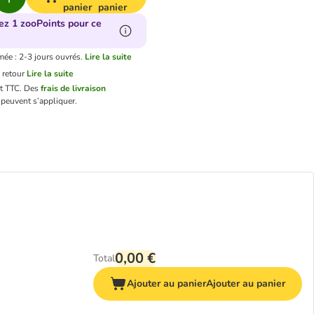
panier
panier
ez 1 zooPoints pour ce
mée : 2-3 jours ouvrés.
Lire la suite
 retour
Lire la suite
nt TTC.
Des
frais de livraison
peuvent s’appliquer.
0,00 €
Total
Ajouter au panier
Ajouter au panier